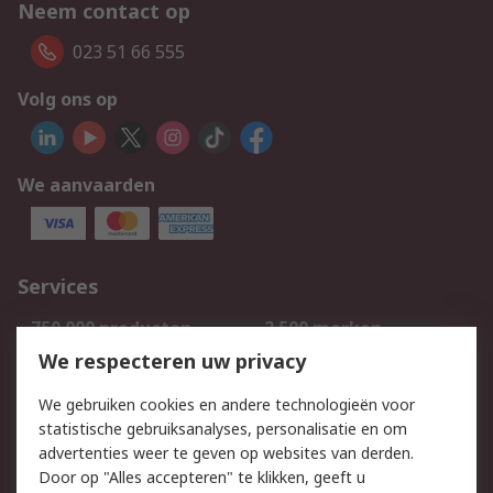
Neem contact op
023 51 66 555
Volg ons op
We aanvaarden
Services
750.000 producten
2.500 merken
Bestellen
Inkoopoplossingen
We respecteren uw privacy
Retouren
Technisch advies
We gebruiken cookies en andere technologieën voor
Track & Trace
statistische gebruiksanalyses, personalisatie en om
advertenties weer te geven op websites van derden.
Wettelijk
Door op "Alles accepteren" te klikken, geeft u