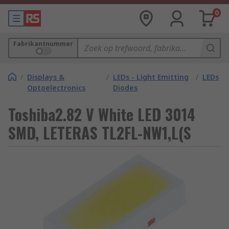
0
Fabrikantnummer
/
Displays &
/
LEDs - Light Emitting
/
LEDs
Optoelectronics
Diodes
Toshiba2.82 V White LED 3014
SMD, LETERAS TL2FL-NW1,L(S