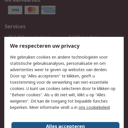
We aanvaarden
Services
750.000 producten
2.500 merken
Bestellen
Inkoopoplossingen
We respecteren uw privacy
Retouren
Technisch advies
We gebruiken cookies en andere technologieën voor
Track & Trace
statistische gebruiksanalyses, personalisatie en om
advertenties weer te geven op websites van derden.
Wettelijk
Door op "Alles accepteren" te klikken, geeft u
toestemming voor de verwerking van niet-essentiële
Cookiebeleid
Email veiligheid
cookies. U kunt uw cookies selecteren door te klikken op
Privacybeleid
Websitevoorwaarden
"Beheer cookies". Als u dit niet wilt, klikt u op "Alles
weigeren". Dit kan de toegang tot bepaalde functies
Algemene
beperken. Meer informatie vindt u in
ons cookiebeleid
verkoopvoorwaarden
Over RS
Alles accepteren