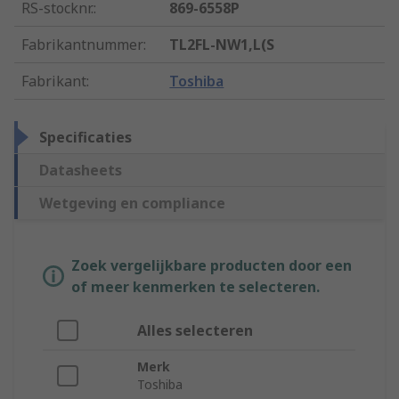
RS-stocknr.
:
869-6558P
Fabrikantnummer
:
TL2FL-NW1,L(S
Fabrikant
:
Toshiba
Specificaties
Datasheets
Wetgeving en compliance
Zoek vergelijkbare producten door een
of meer kenmerken te selecteren.
Alles selecteren
Merk
Toshiba