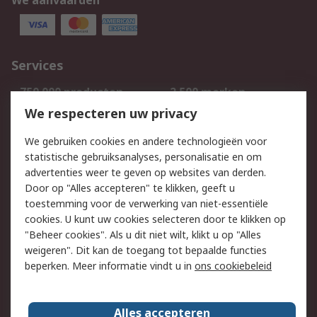
We aanvaarden
Services
750.000 producten
2.500 merken
Bestellen
Inkoopoplossingen
We respecteren uw privacy
Retouren
Technisch advies
We gebruiken cookies en andere technologieën voor
Track & Trace
statistische gebruiksanalyses, personalisatie en om
advertenties weer te geven op websites van derden.
Wettelijk
Door op "Alles accepteren" te klikken, geeft u
toestemming voor de verwerking van niet-essentiële
Cookiebeleid
Email veiligheid
cookies. U kunt uw cookies selecteren door te klikken op
Privacybeleid
Websitevoorwaarden
"Beheer cookies". Als u dit niet wilt, klikt u op "Alles
weigeren". Dit kan de toegang tot bepaalde functies
Algemene
beperken. Meer informatie vindt u in
ons cookiebeleid
verkoopvoorwaarden
Over RS
Alles accepteren