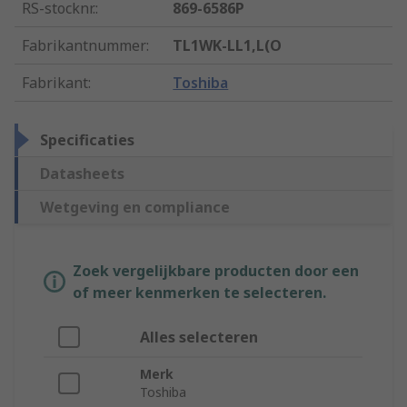
RS-stocknr.
:
869-6586P
Fabrikantnummer
:
TL1WK-LL1,L(O
Fabrikant
:
Toshiba
Specificaties
Datasheets
Wetgeving en compliance
Zoek vergelijkbare producten door een
of meer kenmerken te selecteren.
Alles selecteren
Merk
Toshiba