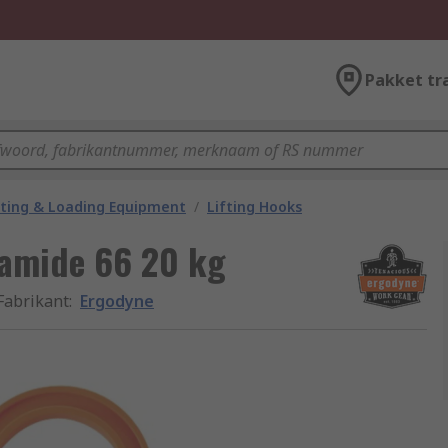
Pakket tr
fting & Loading Equipment
/
Lifting Hooks
yamide 66 20 kg
Fabrikant
:
Ergodyne