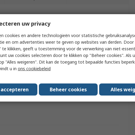
f meer kenmerken te selecteren.
ecteren uw privacy
ribuut
Waarde
n cookies en andere technologieën voor statistische gebruiksanalys
tie en om advertenties weer te geven op websites van derden. Door 
k
Ergodyne
 te klikken, geeft u toestemming voor de verwerking van niet-essent
kunt uw cookies selecteren door te klikken op "Beheer cookies". Als u 
uct Type
Lifting Hook
 u op "Alles weigeren". Dit kan de toegang tot bepaalde functies beper
vindt u in
ons cookiebeleid
rial
Polyamide 66
ing Load Limit
20kg
s accepteren
Beheer cookies
Alles wei
th
50mm