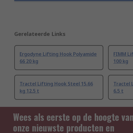
Gerelateerde Links
Ergodyne Lifting Hook Polyamide
FIMM Lif
66 20 kg
100 kg
Tractel Lifting Hook Steel 15.66
Tractel 
kg 12.5 t
6.5 t
Wees als eerste op de hoogte va
onze nieuwste producten en