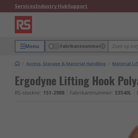
Services
Industry Hub
Support
Menu
Fabrikantnummer
/
Access, Storage & Material Handling
/
Material Li
Ergodyne Lifting Hook Pol
RS-stocknr.
:
151-2988
Fabrikantnummer
:
E3540L