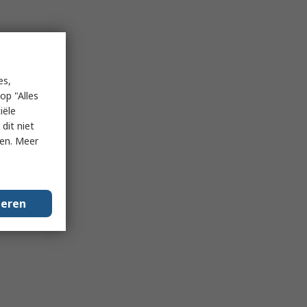
es,
op "Alles
iële
dit niet
ken. Meer
geren