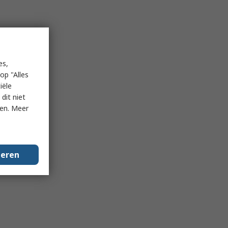
es,
op "Alles
iële
dit niet
ken. Meer
geren