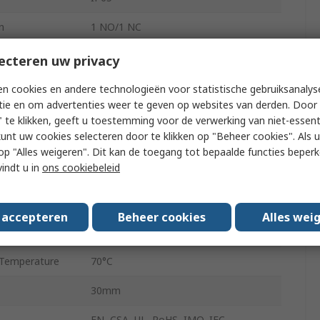
n
1 NO/1 NC
Fibreglass Reinforced Thermoplastic
ecteren uw privacy
Snap Action
n cookies en andere technologieën voor statistische gebruiksanalys
tie en om advertenties weer te geven op websites van derden. Door 
10A
 te klikken, geeft u toestemming voor de verwerking van niet-essent
kunt uw cookies selecteren door te klikken op "Beheer cookies". Als u 
Cable
 u op "Alles weigeren". Dit kan de toegang tot bepaalde functies beper
vindt u in
ons cookiebeleid
250V dc
Temperature
-25°C
s accepteren
Beheer cookies
Alles wei
400V ac
Temperature
70°C
30mm
EN, CSA, UL, RoHS, IMQ, IEC