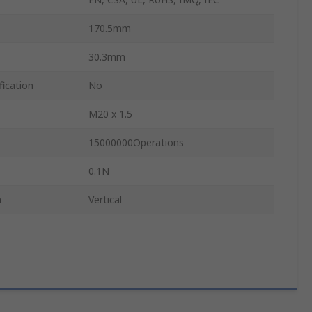
170.5mm
30.3mm
fication
No
M20 x 1.5
15000000Operations
0.1N
n
Vertical