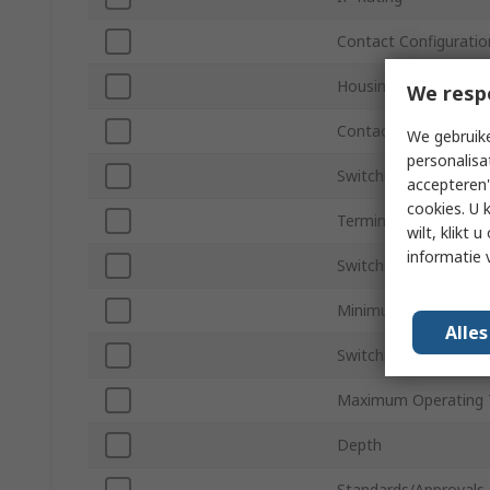
Contact Configuratio
Housing Material
We resp
Contact Type
We gebruike
personalisa
Switching Current
accepteren"
cookies. U 
Terminal Type
wilt, klikt
informatie 
Switching DC Voltage
Minimum Operating 
Alle
Switching AC Voltage
Maximum Operating 
Depth
Standards/Approvals