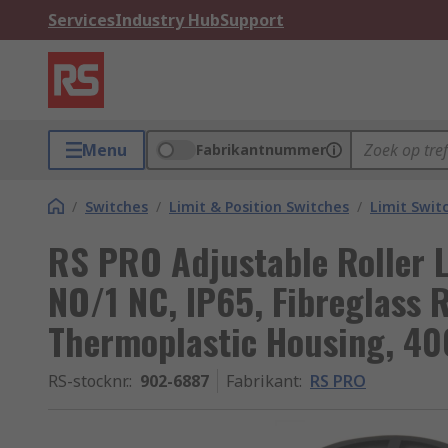
Services
Industry Hub
Support
Menu
Fabrikantnummer
/
Switches
/
Limit & Position Switches
/
Limit Swit
RS PRO Adjustable Roller L
NO/1 NC, IP65, Fibreglass 
Thermoplastic Housing, 40
RS-stocknr.
:
902-6887
Fabrikant
:
RS PRO