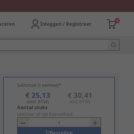
0
aceren
Inloggen / Registreer
Subtotaal (1 eenheid)*
€ 25,13
€ 30,41
(excl. BTW)
(incl. BTW)
Add
Aantal stuks
to
selecteer of typ hoeveelheid
Basket
Bestellen