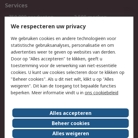
Services
750.000 producten
2.500 merken
Bestellen
Inkoopoplossingen
We respecteren uw privacy
Retouren
Technisch advies
We gebruiken cookies en andere technologieën voor
Track & Trace
statistische gebruiksanalyses, personalisatie en om
advertenties weer te geven op websites van derden.
Wettelijk
Door op "Alles accepteren" te klikken, geeft u
toestemming voor de verwerking van niet-essentiële
Cookiebeleid
Email veiligheid
cookies. U kunt uw cookies selecteren door te klikken op
Privacybeleid
Websitevoorwaarden
"Beheer cookies". Als u dit niet wilt, klikt u op "Alles
weigeren". Dit kan de toegang tot bepaalde functies
Algemene
beperken. Meer informatie vindt u in
ons cookiebeleid
verkoopvoorwaarden
Over RS
Alles accepteren
RS Group
Over ons
Beheer cookies
RS wereldwijd
Werken bij RS
Alles weigeren