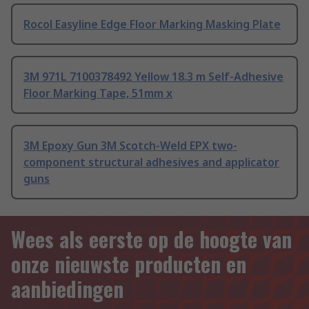
Rocol Easyline Edge Floor Marking Masking Plate
3M 971L 7100378492 Yellow 18.3 m Self-Adhesive
Floor Marking Tape, 51mm x
3M Epoxy Gun 3M Scotch-Weld EPX two-
component structural adhesives and applicator
guns
Wees als eerste op de hoogte van
onze nieuwste producten en
aanbiedingen