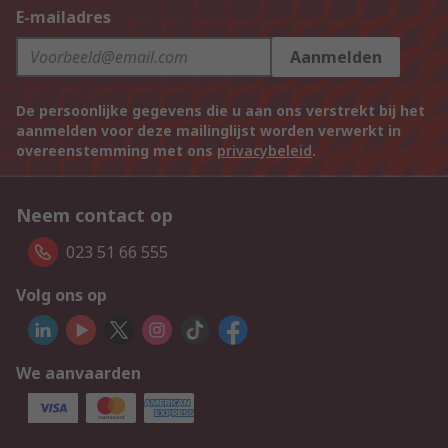
E-mailadres
Aanmelden
De persoonlijke gegevens die u aan ons verstrekt bij het
aanmelden voor deze mailinglijst worden verwerkt in
overeenstemming met ons
privacybeleid
.
Neem contact op
023 51 66 555
Volg ons op
We aanvaarden