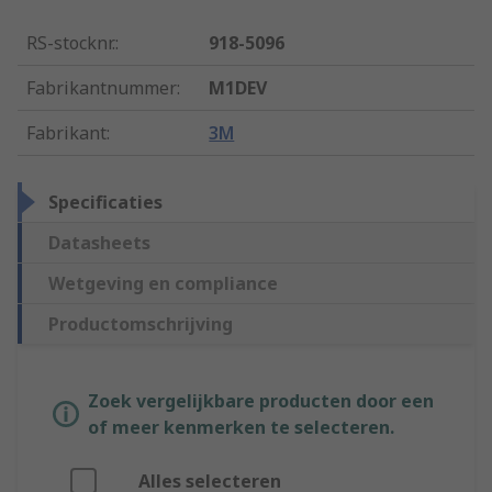
RS-stocknr.
:
918-5096
Fabrikantnummer
:
M1DEV
Fabrikant
:
3M
Specificaties
Datasheets
Wetgeving en compliance
Productomschrijving
Zoek vergelijkbare producten door een
of meer kenmerken te selecteren.
Alles selecteren