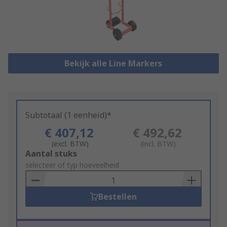
Bekijk alle Line Markers
Subtotaal (1 eenheid)*
€ 407,12
€ 492,62
(excl. BTW)
(incl. BTW)
Add
Aantal stuks
to
selecteer of typ hoeveelheid
Basket
Bestellen