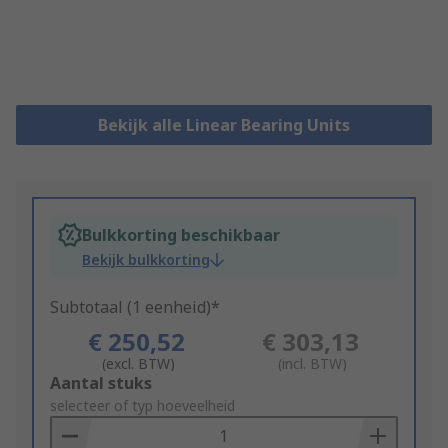
Bekijk alle Linear Bearing Units
Bulkkorting beschikbaar
Bekijk bulkkorting
Subtotaal (1 eenheid)*
€ 250,52
€ 303,13
(excl. BTW)
(incl. BTW)
Add
Aantal stuks
to
selecteer of typ hoeveelheid
Basket