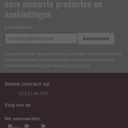
onze nieuwste producten en
aanbiedingen
E-mailadres
Aanmelden
De persoonlijke gegevens die u aan ons verstrekt bij het
aanmelden voor deze mailinglijst worden verwerkt in
overeenstemming met ons
privacybeleid
.
Neem contact op
023 51 66 555
Volg ons op
We aanvaarden