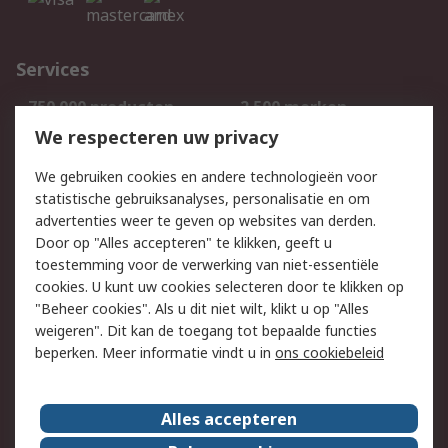
Services
750.000 producten
2.500 merken
Bestellen
Inkoopoplossingen
We respecteren uw privacy
Retouren
Technisch advies
We gebruiken cookies en andere technologieën voor
Track & Trace
statistische gebruiksanalyses, personalisatie en om
advertenties weer te geven op websites van derden.
Wettelijk
Door op "Alles accepteren" te klikken, geeft u
toestemming voor de verwerking van niet-essentiële
Cookiebeleid
Email veiligheid
cookies. U kunt uw cookies selecteren door te klikken op
Privacybeleid
Websitevoorwaarden
"Beheer cookies". Als u dit niet wilt, klikt u op "Alles
weigeren". Dit kan de toegang tot bepaalde functies
Algemene
beperken. Meer informatie vindt u in
ons cookiebeleid
verkoopvoorwaarden
Over RS
Alles accepteren
RS Group
Over ons