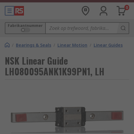
0
Fabrikantnummer
/
Bearings & Seals
/
Linear Motion
/
Linear Guides
NSK Linear Guide
LH080095ANK1K99PN1, LH