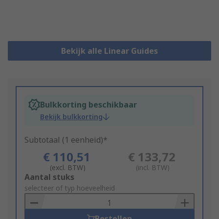
Bekijk alle Linear Guides
Bulkkorting beschikbaar
Bekijk bulkkorting
Subtotaal (1 eenheid)*
€ 110,51
€ 133,72
(excl. BTW)
(incl. BTW)
Add
Aantal stuks
to
selecteer of typ hoeveelheid
Basket
Bestellen