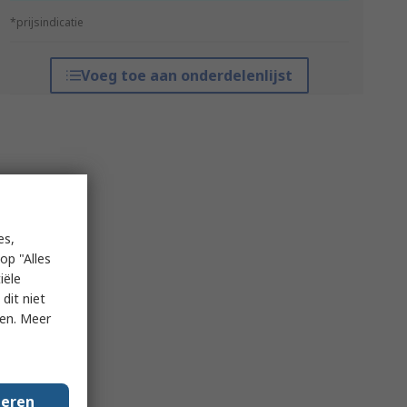
*prijsindicatie
Voeg toe aan onderdelenlijst
es,
op "Alles
iële
dit niet
ken. Meer
geren