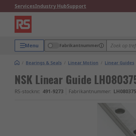
Services
Industry Hub
Support
Menu
Fabrikantnummer
/
Bearings & Seals
/
Linear Motion
/
Linear Guides
NSK Linear Guide LH0803
RS-stocknr.
:
491-9273
Fabrikantnummer
:
LH08037