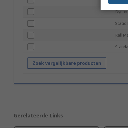
Dynami
Static
Rail Ma
Standa
Zoek vergelijkbare producten
Gerelateerde Links