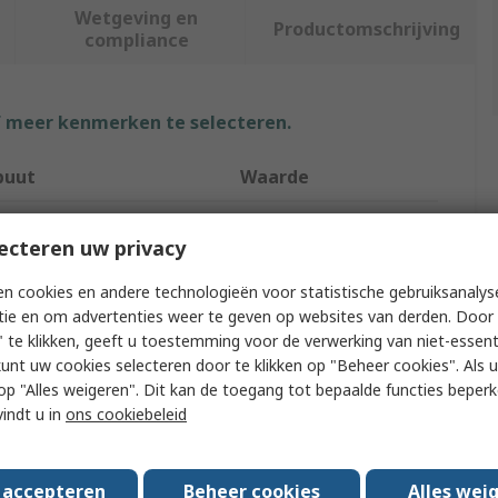
Wetgeving en
Productomschrijving
compliance
f meer kenmerken te selecteren.
buut
Waarde
NSK
ecteren uw privacy
t Type
Linear Guide
n cookies en andere technologieën voor statistische gebruiksanalys
ength
375mm
tie en om advertenties weer te geven op websites van derden. Door 
 te klikken, geeft u toestemming voor de verwerking van niet-essent
idth
8mm
kunt uw cookies selecteren door te klikken op "Beheer cookies". Als u 
 u op "Alles weigeren". Dit kan de toegang tot bepaalde functies beper
ge Width
16mm
vindt u in
ons cookiebeleid
ge Length
24mm
s accepteren
Beheer cookies
Alles wei
LH