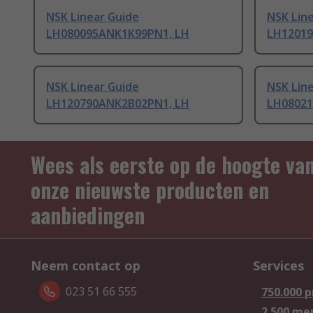
NSK Linear Guide
NSK Lin
LH080095ANK1K99PN1, LH
LH12019
NSK Linear Guide
NSK Lin
LH120790ANK2B02PN1, LH
LH08021
Wees als eerste op de hoogte va
onze nieuwste producten en
aanbiedingen
Neem contact op
Services
023 51 66 555
750.000 
2.500 me