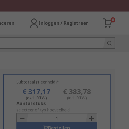
0
aceren
Inloggen / Registreer
Subtotaal (1 eenheid)*
€ 317,17
€ 383,78
(excl. BTW)
(incl. BTW)
Add
Aantal stuks
to
selecteer of typ hoeveelheid
Basket
Bestellen