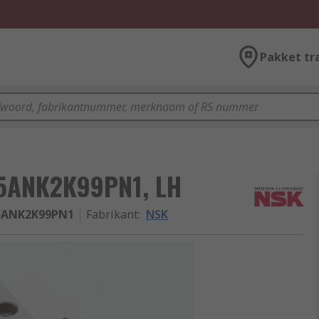
Pakket tr
75ANK2K99PN1, LH
5ANK2K99PN1
Fabrikant
:
NSK