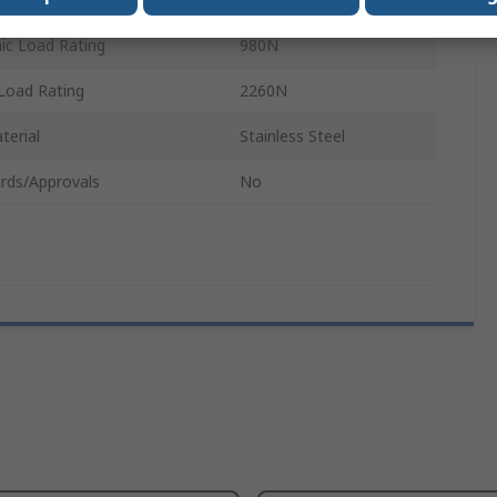
c Load Rating
980N
 Load Rating
2260N
terial
Stainless Steel
rds/Approvals
No