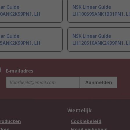
ear Guide
NSK Linear Guide
0ANK2K99PN1, LH
LH100595ANK1B01PN1, L
ear Guide
NSK Linear Guide
5ANK2K99PN1, LH
LH120510ANK2K99PN1, L
n
E-mailadres
Aanmelden
Wettelijk
producten
Cookiebeleid
rken
Email veiligheid