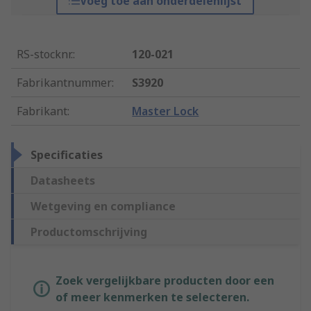
Voeg toe aan onderdelenlijst
RS-stocknr.
:
120-021
Fabrikantnummer
:
S3920
Fabrikant
:
Master Lock
Specificaties
Datasheets
Wetgeving en compliance
Productomschrijving
Zoek vergelijkbare producten door een
of meer kenmerken te selecteren.