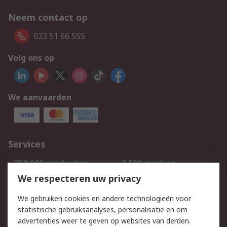
Neem contact op
023 51 66 555
Volg ons op
We aanvaarden
Services
750.000 producten
2.500 merken
Bestellen
Inkoopoplossingen
We respecteren uw privacy
Retouren
Technisch advies
We gebruiken cookies en andere technologieën voor
Track & Trace
statistische gebruiksanalyses, personalisatie en om
advertenties weer te geven op websites van derden.