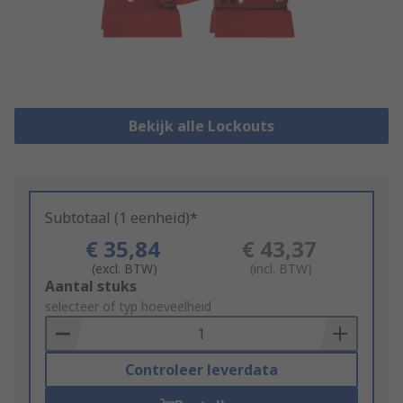
Bekijk alle Lockouts
Subtotaal (1 eenheid)*
€ 35,84
€ 43,37
(excl. BTW)
(incl. BTW)
Add
Aantal stuks
to
selecteer of typ hoeveelheid
Basket
Controleer leverdata