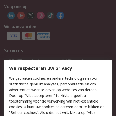
Volg ons op
We aanvaarden
Services
750.000 producten
2.500 merken
Bestellen
Inkoopoplossingen
We respecteren uw privacy
Retouren
Technisch advies
We gebruiken cookies en andere technologieën voor
Track & Trace
statistische gebruiksanalyses, personalisatie en om
advertenties weer te geven op websites van derden.
Wettelijk
Door op "Alles accepteren" te klikken, geeft u
toestemming voor de verwerking van niet-essentiële
Cookiebeleid
Email veiligheid
cookies. U kunt uw cookies selecteren door te klikken op
Privacybeleid
Websitevoorwaarden
"Beheer cookies". Als u dit niet wilt, klikt u op "Alles