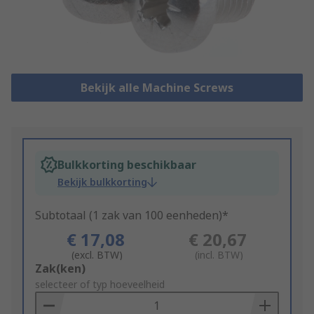
Bekijk alle Machine Screws
Bulkkorting beschikbaar
Bekijk bulkkorting
Subtotaal (1 zak van 100 eenheden)*
€ 17,08
€ 20,67
(excl. BTW)
(incl. BTW)
Add
Zak(ken)
to
selecteer of typ hoeveelheid
Basket