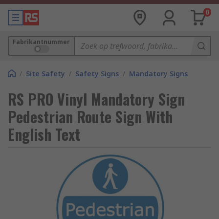
0
Fabrikantnummer
/
Site Safety
/
Safety Signs
/
Mandatory Signs
RS PRO Vinyl Mandatory Sign
Pedestrian Route Sign With
English Text