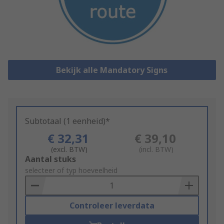
Bekijk alle Mandatory Signs
Subtotaal (1 eenheid)*
€ 32,31
€ 39,10
(excl. BTW)
(incl. BTW)
Add
Aantal stuks
to
selecteer of typ hoeveelheid
Basket
Controleer leverdata