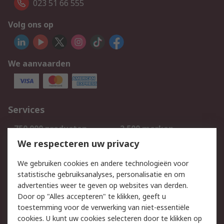
023 51 66 555
Volg ons op
We aanvaarden
Services
750.000 producten
2.500 merken
Bestellen
Inkoopoplossingen
We respecteren uw privacy
Retouren
Technisch advies
We gebruiken cookies en andere technologieën voor
Track & Trace
statistische gebruiksanalyses, personalisatie en om
advertenties weer te geven op websites van derden.
Wettelijk
Door op "Alles accepteren" te klikken, geeft u
toestemming voor de verwerking van niet-essentiële
Cookiebeleid
Email veiligheid
cookies. U kunt uw cookies selecteren door te klikken op