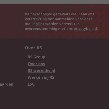
De persoonlijke gegevens die u aan ons
verstrekt bij het aanmelden voor deze
mailinglijst worden verwerkt in
overeenstemming met ons
privacybeleid
.
Over RS
RS Group
Over ons
RS wereldwijd
Werken bij RS
aarden
ESG