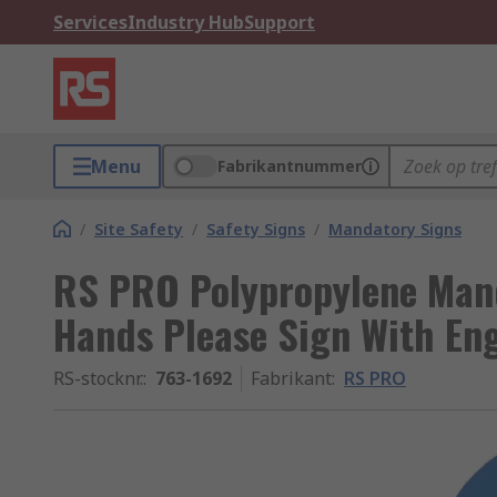
Services
Industry Hub
Support
Menu
Fabrikantnummer
/
Site Safety
/
Safety Signs
/
Mandatory Signs
RS PRO Polypropylene Man
Hands Please Sign With Eng
RS-stocknr.
:
763-1692
Fabrikant
:
RS PRO