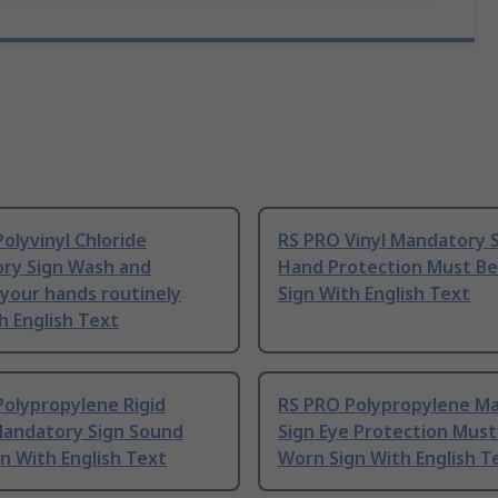
olyvinyl Chloride
RS PRO Vinyl Mandatory 
ry Sign Wash and
Hand Protection Must B
 your hands routinely
Sign With English Text
h English Text
Polypropylene Rigid
RS PRO Polypropylene M
Mandatory Sign Sound
Sign Eye Protection Must
n With English Text
Worn Sign With English T