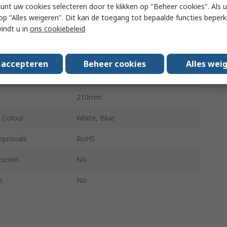
kunt uw cookies selecteren door te klikken op "Beheer cookies". Als u 
148mm
 u op "Alles weigeren". Dit kan de toegang tot bepaalde functies beper
vindt u in
ons cookiebeleid
ur
White
r Package
1Per Pack
s accepteren
Beheer cookies
Alles wei
Style
Symbol
210mm
 Colour
White, Blue
pprovals
RoHS
escent
No
e
No