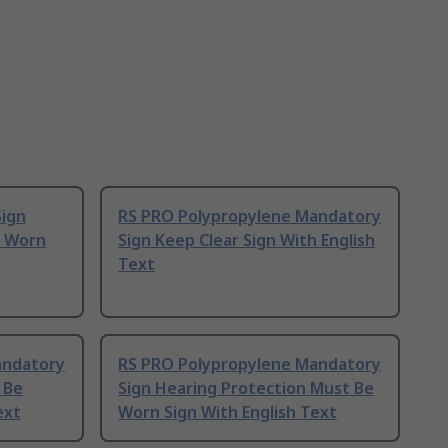
Sign
RS PRO Polypropylene Mandatory
e Worn
Sign Keep Clear Sign With English
Text
andatory
RS PRO Polypropylene Mandatory
 Be
Sign Hearing Protection Must Be
ext
Worn Sign With English Text