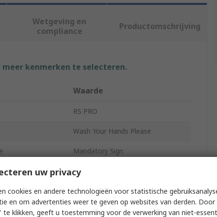
Wetgeving en
Productomschrijving
compliance
f meer kenmerken te selecteren.
Waarde
RS PRO
Wash Your Hands Please
e
Mandatory Sign
ecteren uw privacy
Hygiene
age
English
n cookies en andere technologieën voor statistische gebruiksanalys
tie en om advertenties weer te geven op websites van derden. Door 
Polypropylene
 te klikken, geeft u toestemming voor de verwerking van niet-essent