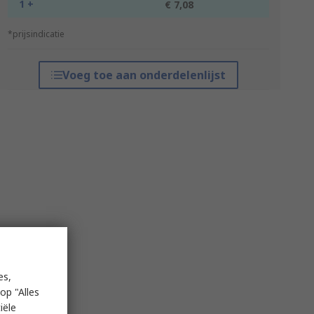
1 +
€ 7,08
*prijsindicatie
Voeg toe aan onderdelenlijst
es,
op "Alles
iële