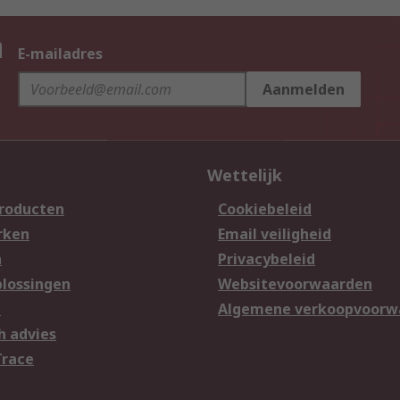
n
E-mailadres
Aanmelden
Wettelijk
producten
Cookiebeleid
rken
Email veiligheid
n
Privacybeleid
lossingen
Websitevoorwaarden
n
Algemene verkoopvoorw
h advies
Trace