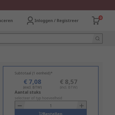
0
aceren
Inloggen / Registreer
Subtotaal (1 eenheid)*
€ 7,08
€ 8,57
(excl. BTW)
(incl. BTW)
Add
Aantal stuks
to
selecteer of typ hoeveelheid
Basket
Bestellen