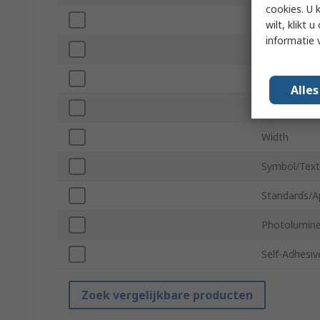
cookies. U 
Height
wilt, klikt
informatie 
Legend Colo
Quantity Pe
Alle
Sign Legend 
Width
Symbol/Text
Standards/A
Photolumin
Self-Adhesiv
Zoek vergelijkbare producten