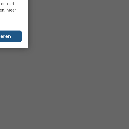
dit niet
ken. Meer
geren