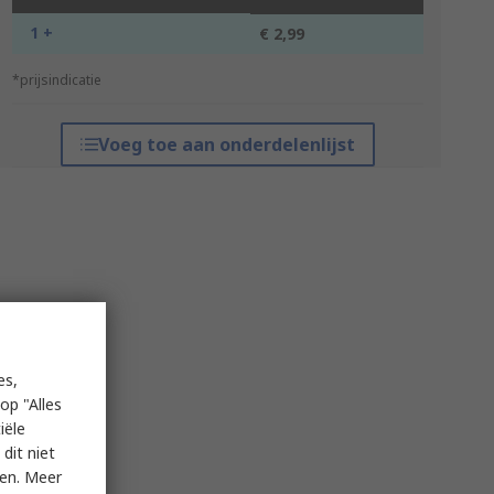
1 +
€ 2,99
*prijsindicatie
Voeg toe aan onderdelenlijst
es,
op "Alles
iële
dit niet
ken. Meer