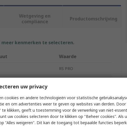
Wetgeving en
Productomschrijving
compliance
f meer kenmerken te selecteren.
buut
Waarde
RS PRO
gend
Mask
ecteren uw privacy
t Type
Mandatory Sign
n cookies en andere technologieën voor statistische gebruiksanalys
pe
Mask
tie en om advertenties weer te geven op websites van derden. Door 
 te klikken, geeft u toestemming voor de verwerking van niet-essent
l
Vinyl
kunt uw cookies selecteren door te klikken op "Beheer cookies". Als u 
 u op "Alles weigeren". Dit kan de toegang tot bepaalde functies beper
100mm