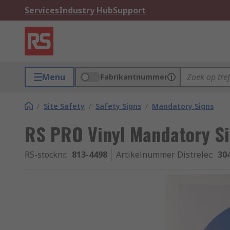
Services
Industry Hub
Support
Menu
Fabrikantnummer
/
Site Safety
/
Safety Signs
/
Mandatory Signs
RS PRO Vinyl Mandatory S
RS-stocknr.
:
813-4498
Artikelnummer Distrelec
:
30