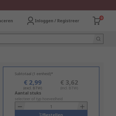
0
aceren
Inloggen / Registreer
Subtotaal (1 eenheid)*
€ 2,99
€ 3,62
(excl. BTW)
(incl. BTW)
Add
Aantal stuks
to
selecteer of typ hoeveelheid
Basket
Bestellen