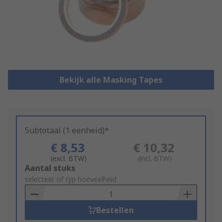
Bekijk alle Masking Tapes
Subtotaal (1 eenheid)*
€ 8,53
€ 10,32
(excl. BTW)
(incl. BTW)
Add
Aantal stuks
to
selecteer of typ hoeveelheid
Basket
Bestellen