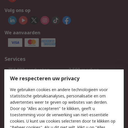
Volg ons op
We aanvaarden
Services
750.000 producten
2.500 merken
Bestellen
Inkoopoplossingen
We respecteren uw privacy
Retouren
Technisch advies
We gebruiken cookies en andere technologieën voor
Track & Trace
statistische gebruiksanalyses, personalisatie en om
advertenties weer te geven op websites van derden.
Wettelijk
Door op "Alles accepteren" te klikken, geeft u
toestemming voor de verwerking van niet-essentiële
Cookiebeleid
Email veiligheid
cookies. U kunt uw cookies selecteren door te klikken op
Privacybeleid
Websitevoorwaarden
"Beheer cookies". Als u dit niet wilt, klikt u op "Alles