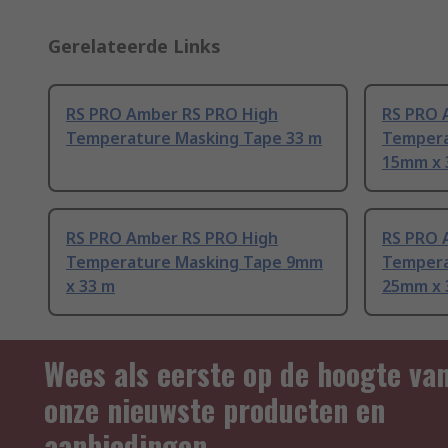
Gerelateerde Links
RS PRO Amber RS PRO High
RS PRO 
Temperature Masking Tape 33 m
Tempera
15mm x 
RS PRO Amber RS PRO High
RS PRO 
Temperature Masking Tape 9mm
Tempera
x 33 m
25mm x 
Wees als eerste op de hoogte va
onze nieuwste producten en
aanbiedingen