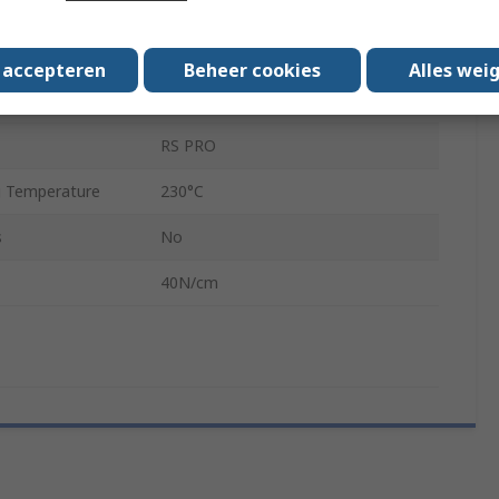
0.07mm
2.7N/cm
s accepteren
Beheer cookies
Alles wei
Amber
RS PRO
 Temperature
230°C
s
No
40N/cm