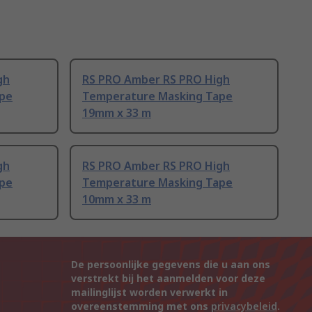
gh
RS PRO Amber RS PRO High
pe
Temperature Masking Tape
19mm x 33 m
gh
RS PRO Amber RS PRO High
pe
Temperature Masking Tape
10mm x 33 m
De persoonlijke gegevens die u aan ons
verstrekt bij het aanmelden voor deze
mailinglijst worden verwerkt in
overeenstemming met ons
privacybeleid
.