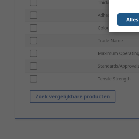
Thickness
Adhesion Strength
Alle
Colour
Trade Name
Maximum Operating
Standards/Approval
Tensile Strength
Zoek vergelijkbare producten