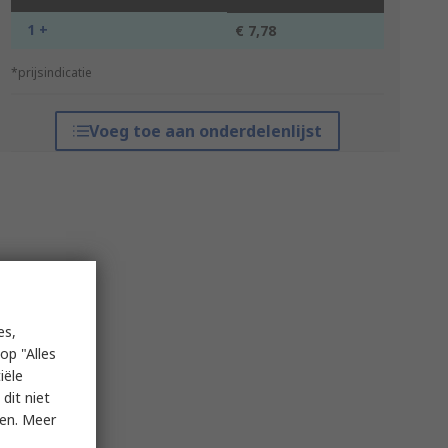
1 +
€ 7,78
*prijsindicatie
Voeg toe aan onderdelenlijst
es,
op "Alles
iële
dit niet
ken. Meer