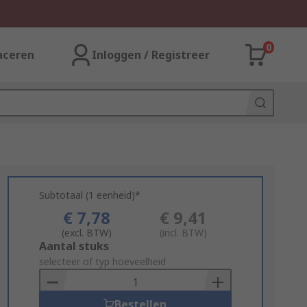
0
aceren
Inloggen / Registreer
Subtotaal (1 eenheid)*
€ 7,78
€ 9,41
(excl. BTW)
(incl. BTW)
Add
Aantal stuks
to
selecteer of typ hoeveelheid
Basket
Bestellen