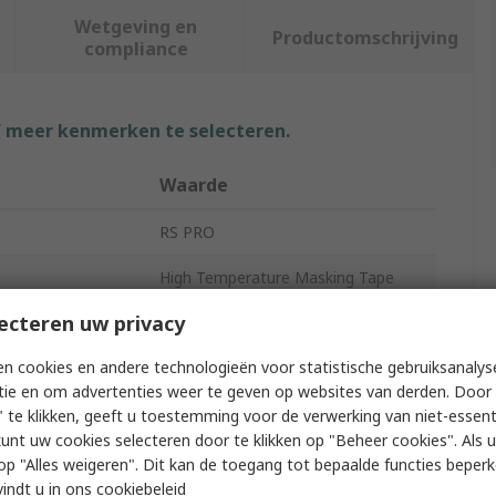
Wetgeving en
Productomschrijving
compliance
f meer kenmerken te selecteren.
Waarde
RS PRO
High Temperature Masking Tape
ecteren uw privacy
Polyimide Film
n cookies en andere technologieën voor statistische gebruiksanalys
Silicone
tie en om advertenties weer te geven op websites van derden. Door 
6mm
 te klikken, geeft u toestemming voor de verwerking van niet-essent
kunt uw cookies selecteren door te klikken op "Beheer cookies". Als u 
33m
 u op "Alles weigeren". Dit kan de toegang tot bepaalde functies beper
vindt u in
ons cookiebeleid