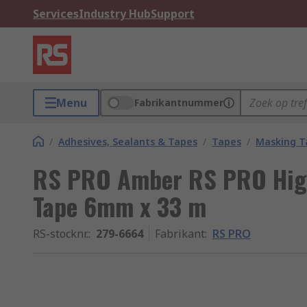
Services
Industry Hub
Support
Menu
Fabrikantnummer
/
Adhesives, Sealants & Tapes
/
Tapes
/
Masking T
RS PRO Amber RS PRO Hig
Tape 6mm x 33 m
RS-stocknr.
:
279-6664
Fabrikant
:
RS PRO