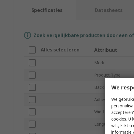
Specificaties
Datasheets
Zoek vergelijkbare producten door een o
Alles selecteren
Attribuut
Merk
Product Type
We resp
Backing Material
We gebruike
Adhesive Material
personalisa
Width
accepteren"
cookies. U 
Length
wilt, klikt
informatie 