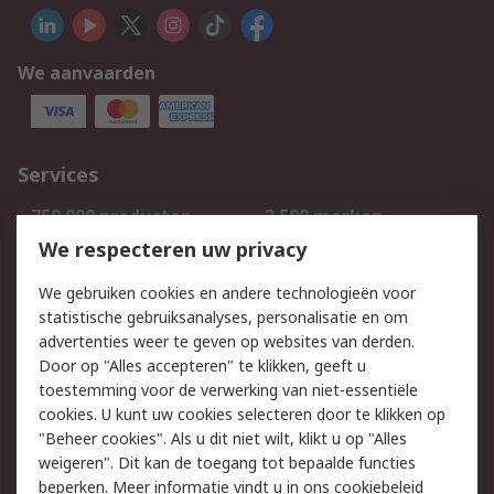
We aanvaarden
Services
750.000 producten
2.500 merken
Bestellen
Inkoopoplossingen
We respecteren uw privacy
Retouren
Technisch advies
We gebruiken cookies en andere technologieën voor
Track & Trace
statistische gebruiksanalyses, personalisatie en om
advertenties weer te geven op websites van derden.
Wettelijk
Door op "Alles accepteren" te klikken, geeft u
toestemming voor de verwerking van niet-essentiële
Cookiebeleid
Email veiligheid
cookies. U kunt uw cookies selecteren door te klikken op
Privacybeleid
Websitevoorwaarden
"Beheer cookies". Als u dit niet wilt, klikt u op "Alles
weigeren". Dit kan de toegang tot bepaalde functies
Algemene
beperken. Meer informatie vindt u in
ons cookiebeleid