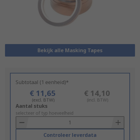
Bekijk alle Masking Tapes
Subtotaal (1 eenheid)*
€ 11,65
€ 14,10
(excl. BTW)
(incl. BTW)
Add
Aantal stuks
to
selecteer of typ hoeveelheid
Basket
Controleer leverdata