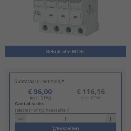
Bekijk alle MCBs
Subtotaal (1 eenheid)*
€ 96,00
€ 116,16
(excl. BTW)
(incl. BTW)
Add
Aantal stuks
to
selecteer of typ hoeveelheid
Basket
Bestellen