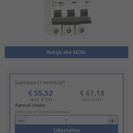
Bekijk alle MCBs
Subtotaal (1 eenheid)*
€ 55,52
€ 67,18
(excl. BTW)
(incl. BTW)
Add
Aantal stuks
to
selecteer of typ hoeveelheid
Basket
Bestellen