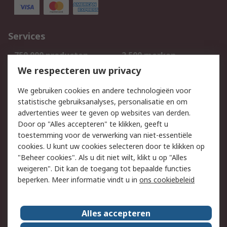
Services
750.000 producten
2.500 merken
Bestellen
Inkoopoplossingen
We respecteren uw privacy
Retouren
Technisch advies
We gebruiken cookies en andere technologieën voor
Track & Trace
statistische gebruiksanalyses, personalisatie en om
advertenties weer te geven op websites van derden.
Wettelijk
Door op "Alles accepteren" te klikken, geeft u
toestemming voor de verwerking van niet-essentiële
Cookiebeleid
Email veiligheid
cookies. U kunt uw cookies selecteren door te klikken op
Privacybeleid
Websitevoorwaarden
"Beheer cookies". Als u dit niet wilt, klikt u op "Alles
weigeren". Dit kan de toegang tot bepaalde functies
Algemene
beperken. Meer informatie vindt u in
ons cookiebeleid
verkoopvoorwaarden
Over RS
Alles accepteren