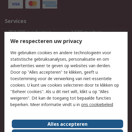
Services
750.000 producten
2.500 merken
Bestellen
Inkoopoplossingen
We respecteren uw privacy
Retouren
Technisch advies
We gebruiken cookies en andere technologieën voor
Track & Trace
statistische gebruiksanalyses, personalisatie en om
advertenties weer te geven op websites van derden.
Wettelijk
Door op "Alles accepteren" te klikken, geeft u
toestemming voor de verwerking van niet-essentiële
Cookiebeleid
Email veiligheid
cookies. U kunt uw cookies selecteren door te klikken op
Privacybeleid
Websitevoorwaarden
"Beheer cookies". Als u dit niet wilt, klikt u op "Alles
weigeren". Dit kan de toegang tot bepaalde functies
Algemene
beperken. Meer informatie vindt u in
ons cookiebeleid
verkoopvoorwaarden
Over RS
Alles accepteren