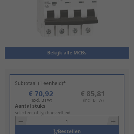
Bekijk alle MCBs
Subtotaal (1 eenheid)*
€ 70,92
€ 85,81
(excl. BTW)
(incl. BTW)
Add
Aantal stuks
to
selecteer of typ hoeveelheid
Basket
Bestellen