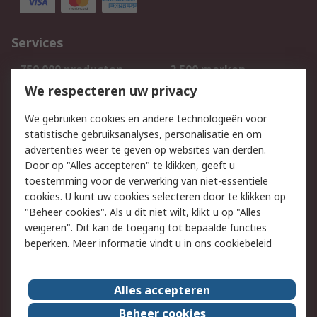
Services
750.000 producten
2.500 merken
Bestellen
Inkoopoplossingen
We respecteren uw privacy
Retouren
Technisch advies
We gebruiken cookies en andere technologieën voor
Track & Trace
statistische gebruiksanalyses, personalisatie en om
advertenties weer te geven op websites van derden.
Wettelijk
Door op "Alles accepteren" te klikken, geeft u
toestemming voor de verwerking van niet-essentiële
Cookiebeleid
Email veiligheid
cookies. U kunt uw cookies selecteren door te klikken op
Privacybeleid
Websitevoorwaarden
"Beheer cookies". Als u dit niet wilt, klikt u op "Alles
weigeren". Dit kan de toegang tot bepaalde functies
Algemene
beperken. Meer informatie vindt u in
ons cookiebeleid
verkoopvoorwaarden
Over RS
Alles accepteren
RS Group
Over ons
Beheer cookies