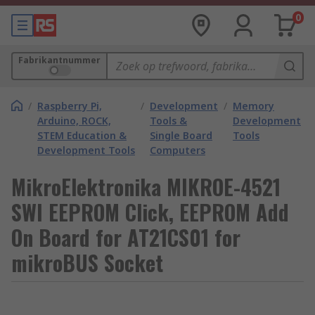
0
Fabrikantnummer
/
Raspberry Pi,
/
Development
/
Memory
Arduino, ROCK,
Tools &
Development
STEM Education &
Single Board
Tools
Development Tools
Computers
MikroElektronika MIKROE-4521
SWI EEPROM Click, EEPROM Add
On Board for AT21CS01 for
mikroBUS Socket