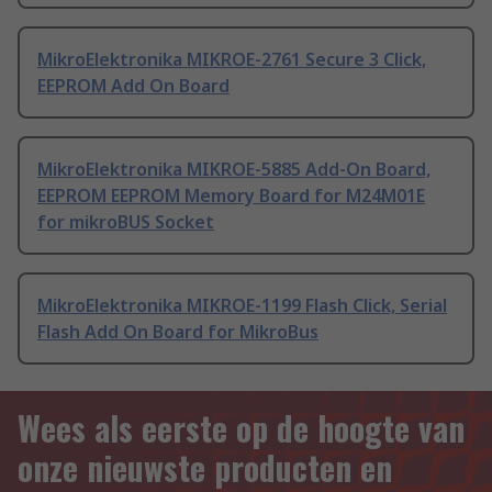
MikroElektronika MIKROE-2761 Secure 3 Click,
EEPROM Add On Board
MikroElektronika MIKROE-5885 Add-On Board,
EEPROM EEPROM Memory Board for M24M01E
for mikroBUS Socket
MikroElektronika MIKROE-1199 Flash Click, Serial
Flash Add On Board for MikroBus
Wees als eerste op de hoogte van
onze nieuwste producten en