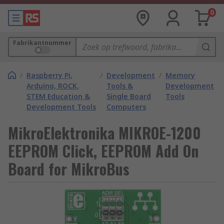
0
Fabrikantnummer
/
Raspberry Pi,
/
Development
/
Memory
Arduino, ROCK,
Tools &
Development
STEM Education &
Single Board
Tools
Development Tools
Computers
MikroElektronika MIKROE-1200
EEPROM Click, EEPROM Add On
Board for MikroBus