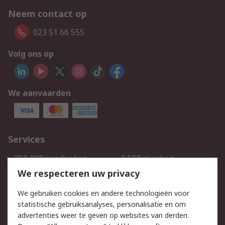
Neem contact op
023 51 66 555
Volg ons op
We aanvaarden
Services
750.000 producten
2.500 merken
Bestellen
Inkoopoplossingen
We respecteren uw privacy
Retouren
Technisch advies
We gebruiken cookies en andere technologieën voor
Track & Trace
statistische gebruiksanalyses, personalisatie en om
advertenties weer te geven op websites van derden.