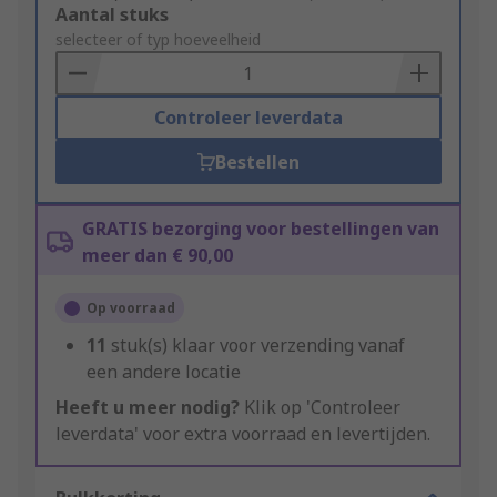
Add
Aantal stuks
to
selecteer of typ hoeveelheid
Basket
Controleer leverdata
Bestellen
GRATIS bezorging voor bestellingen van
meer dan € 90,00
Op voorraad
11
stuk(s) klaar voor verzending vanaf
een andere locatie
Heeft u meer nodig?
Klik op 'Controleer
leverdata' voor extra voorraad en levertijden.