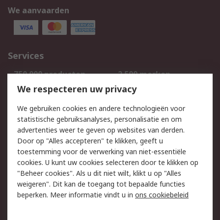
We aanvaarden
Services
750.000 producten
2.500 merken
Bestellen
Inkoopoplossingen
We respecteren uw privacy
Retouren
Technisch advies
We gebruiken cookies en andere technologieën voor
Track & Trace
statistische gebruiksanalyses, personalisatie en om
advertenties weer te geven op websites van derden.
Wettelijk
Door op "Alles accepteren" te klikken, geeft u
toestemming voor de verwerking van niet-essentiële
Cookiebeleid
Email veiligheid
cookies. U kunt uw cookies selecteren door te klikken op
Privacybeleid
Websitevoorwaarden
"Beheer cookies". Als u dit niet wilt, klikt u op "Alles
weigeren". Dit kan de toegang tot bepaalde functies
Algemene
beperken. Meer informatie vindt u in
ons cookiebeleid
verkoopvoorwaarden