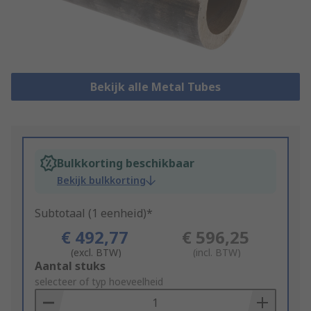
Bekijk alle Metal Tubes
Bulkkorting beschikbaar
Bekijk bulkkorting
Subtotaal (1 eenheid)*
€ 492,77
€ 596,25
(excl. BTW)
(incl. BTW)
Add
Aantal stuks
to
selecteer of typ hoeveelheid
Basket