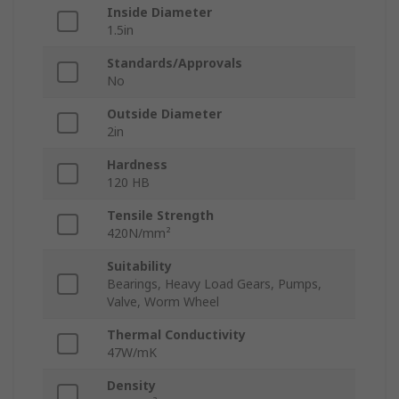
Inside Diameter
1.5in
Standards/Approvals
No
Outside Diameter
2in
Hardness
120 HB
Tensile Strength
420N/mm²
Suitability
Bearings, Heavy Load Gears, Pumps,
Valve, Worm Wheel
Thermal Conductivity
47W/mK
Density