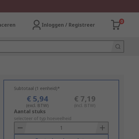
0
aceren
Inloggen / Registreer
Subtotaal (1 eenheid)*
€ 5,94
€ 7,19
(excl. BTW)
(incl. BTW)
Add
Aantal stuks
to
selecteer of typ hoeveelheid
Basket