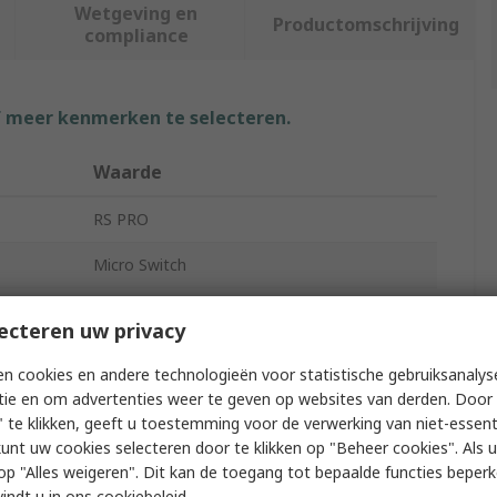
Wetgeving en
Productomschrijving
compliance
f meer kenmerken te selecteren.
Waarde
RS PRO
Micro Switch
Short Roller Lever
ecteren uw privacy
Quick Connect
n cookies en andere technologieën voor statistische gebruiksanalys
tie en om advertenties weer te geven op websites van derden. Door 
Fibreglass Reinforced Polybutylene
Terephthalate
 te klikken, geeft u toestemming voor de verwerking van niet-essent
kunt uw cookies selecteren door te klikken op "Beheer cookies". Als u 
IP40
 u op "Alles weigeren". Dit kan de toegang tot bepaalde functies beper
vindt u in
ons cookiebeleid