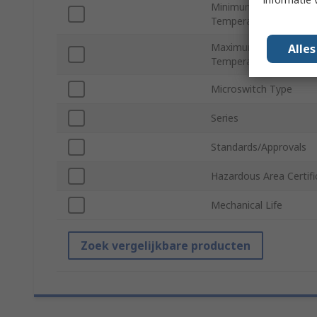
Minimum Operating
Temperature
Maximum Operating
Alle
Temperature
Microswitch Type
Series
Standards/Approvals
Hazardous Area Certifi
Mechanical Life
Zoek vergelijkbare producten