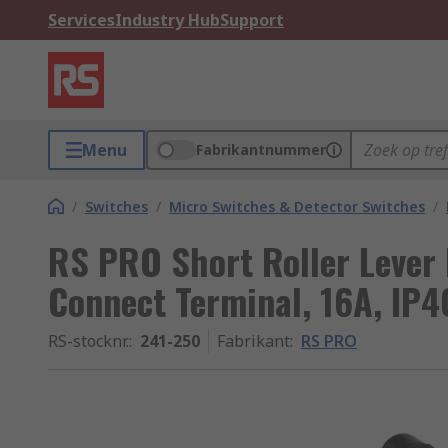
Services
Industry Hub
Support
Menu
Fabrikantnummer
/
Switches
/
Micro Switches & Detector Switches
/
RS PRO Short Roller Lever 
Connect Terminal, 16A, IP4
RS-stocknr.
:
241-250
Fabrikant
:
RS PRO