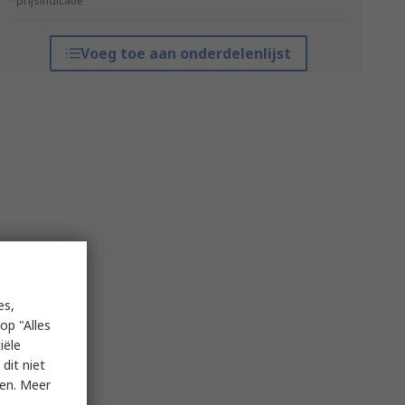
*prijsindicatie
Voeg toe aan onderdelenlijst
es,
op "Alles
iële
dit niet
ken. Meer