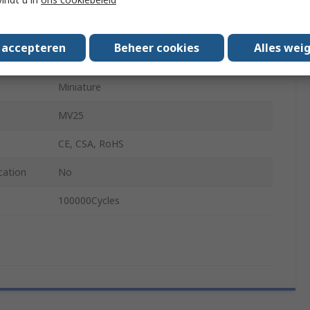
-55°C
s accepteren
Beheer cookies
Alles wei
85°C
Miniature
MV25
CE, CSA, RoHS
cation
No
100000Cycles