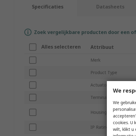
Specificaties
Datasheets
Zoek vergelijkbare producten door een o
Alles selecteren
Attribuut
Merk
Product Type
Actuator Type
We resp
Terminal Type
We gebruike
personalisa
Housing Material
accepteren"
cookies. U 
IP Rating
wilt, klikt
informatie 