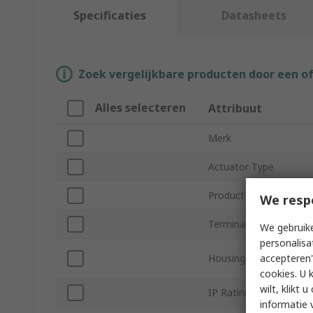
Specificaties
Datasheets
Zoek vergelijkbare producten door een o
Alles selecteren
Attribuut
Merk
Actuator Type
Product Type
We resp
Terminal Type
We gebruike
personalisa
accepteren"
Housing Material
cookies. U 
wilt, klikt
IP Rating
informatie 