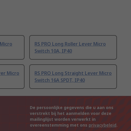
 Micro
RS PRO Long Roller Lever Micro
Switch 10A, IP40
er Micro
RS PRO Long Straight Lever Micro
Switch 16A SPDT, IP40
De persoonlijke gegevens die u aan ons
verstrekt bij het aanmelden voor deze
mailinglijst worden verwerkt in
overeenstemming met ons
privacybeleid
.