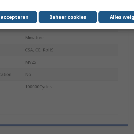
-55°C
s accepteren
Beheer cookies
Alles wei
85°C
Miniature
CSA, CE, RoHS
MV25
cation
No
100000Cycles