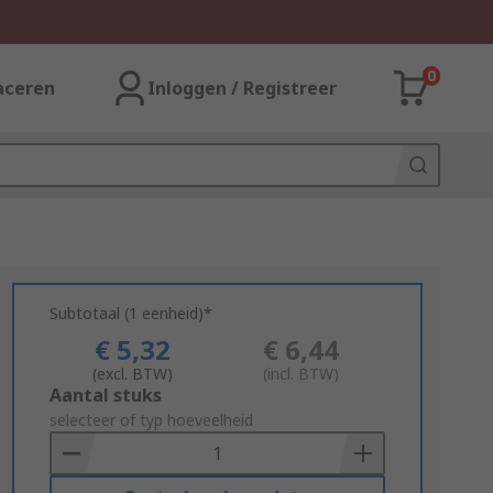
0
aceren
Inloggen / Registreer
Subtotaal (1 eenheid)*
€ 5,32
€ 6,44
(excl. BTW)
(incl. BTW)
Add
Aantal stuks
to
selecteer of typ hoeveelheid
Basket