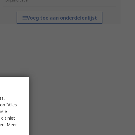
*prijsindicatie
Voeg toe aan onderdelenlijst
es,
op "Alles
iële
dit niet
ken. Meer