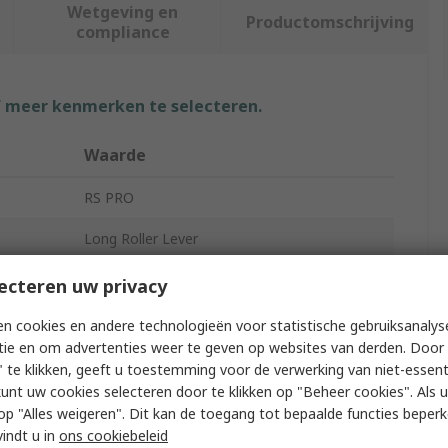
Wetgeving en
Productomschrijving
compliance
f meer kenmerken te selecteren.
Waarde
RS PRO
Long Roller Lever
Micro Switch
ecteren uw privacy
Quick Connect
n cookies en andere technologieën voor statistische gebruiksanalys
tie en om advertenties weer te geven op websites van derden. Door 
Fibreglass Reinforced Polybutylene
 te klikken, geeft u toestemming voor de verwerking van niet-essent
Terephthalate
kunt uw cookies selecteren door te klikken op "Beheer cookies". Als u 
 u op "Alles weigeren". Dit kan de toegang tot bepaalde functies beper
IP40
vindt u in
ons cookiebeleid