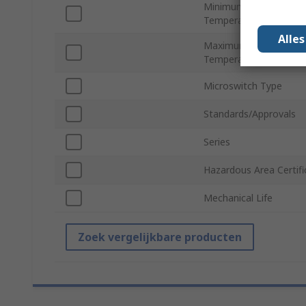
Minimum Operating
Temperature
Alle
Maximum Operating
Temperature
Microswitch Type
Standards/Approvals
Series
Hazardous Area Certifi
Mechanical Life
Zoek vergelijkbare producten