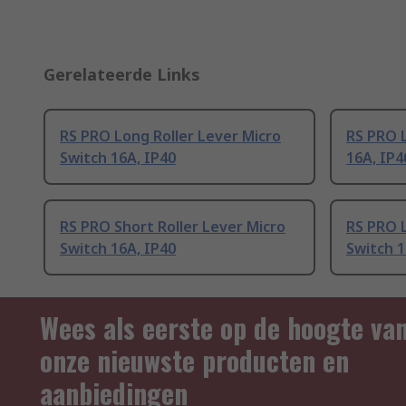
Gerelateerde Links
RS PRO Long Roller Lever Micro
RS PRO 
Switch 16A, IP40
16A, IP4
RS PRO Short Roller Lever Micro
RS PRO L
Switch 16A, IP40
Switch 1
Wees als eerste op de hoogte va
onze nieuwste producten en
aanbiedingen