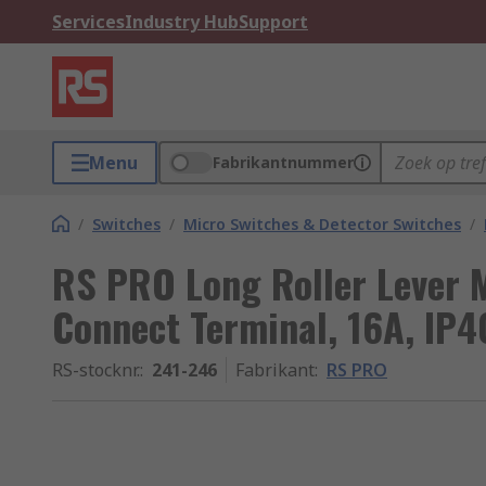
Services
Industry Hub
Support
Menu
Fabrikantnummer
/
Switches
/
Micro Switches & Detector Switches
/
RS PRO Long Roller Lever 
Connect Terminal, 16A, IP4
RS-stocknr.
:
241-246
Fabrikant
:
RS PRO