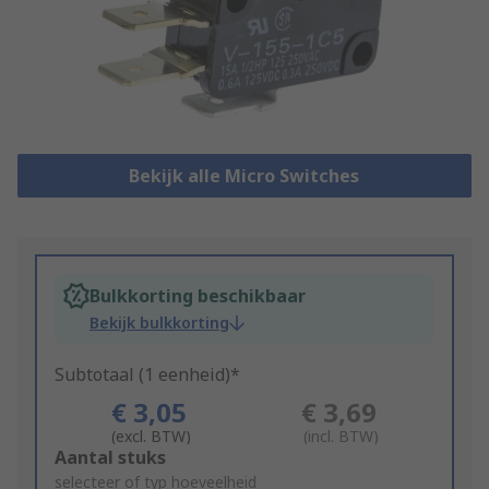
Bekijk alle Micro Switches
Bulkkorting beschikbaar
Bekijk bulkkorting
Subtotaal (1 eenheid)*
€ 3,05
€ 3,69
(excl. BTW)
(incl. BTW)
Add
Aantal stuks
to
selecteer of typ hoeveelheid