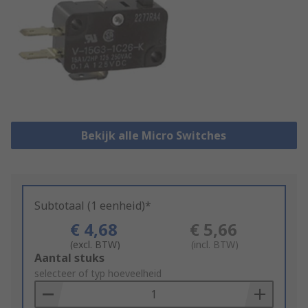
Bekijk alle Micro Switches
Subtotaal (1 eenheid)*
€ 4,68
€ 5,66
(excl. BTW)
(incl. BTW)
Add
Aantal stuks
to
selecteer of typ hoeveelheid
Basket