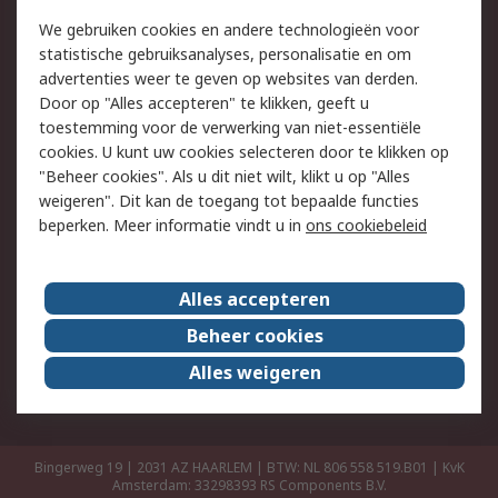
Retouren
Technisch advies
We gebruiken cookies en andere technologieën voor
Track & Trace
statistische gebruiksanalyses, personalisatie en om
advertenties weer te geven op websites van derden.
Wettelijk
Door op "Alles accepteren" te klikken, geeft u
toestemming voor de verwerking van niet-essentiële
Cookiebeleid
Email veiligheid
cookies. U kunt uw cookies selecteren door te klikken op
Privacybeleid
Websitevoorwaarden
"Beheer cookies". Als u dit niet wilt, klikt u op "Alles
weigeren". Dit kan de toegang tot bepaalde functies
Algemene
beperken. Meer informatie vindt u in
ons cookiebeleid
verkoopvoorwaarden
Over RS
Alles accepteren
RS Group
Over ons
Beheer cookies
RS wereldwijd
Werken bij RS
Alles weigeren
ESG
Bingerweg 19 | 2031 AZ HAARLEM | BTW: NL 806 558 519.B01 | KvK
Amsterdam: 33298393
RS Components B.V.