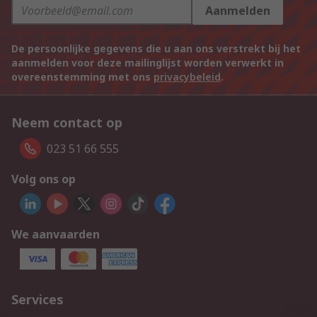
Aanmelden
De persoonlijke gegevens die u aan ons verstrekt bij het
aanmelden voor deze mailinglijst worden verwerkt in
overeenstemming met ons
privacybeleid
.
Neem contact op
023 51 66 555
Volg ons op
We aanvaarden
Services