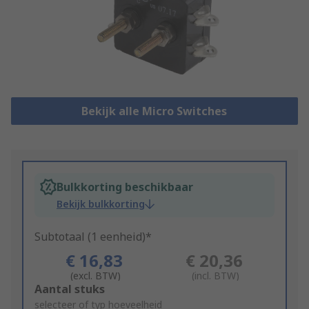
Bekijk alle Micro Switches
Bulkkorting beschikbaar
Bekijk bulkkorting
Subtotaal (1 eenheid)*
€ 16,83
€ 20,36
(excl. BTW)
(incl. BTW)
Add
Aantal stuks
to
selecteer of typ hoeveelheid