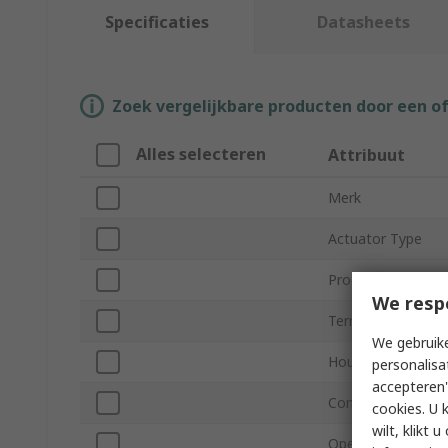
Specificaties
Datasheets
Zoek vergelijkbare producten door een o
Alles selecteren
Attribuut
Merk
Actuator Type
Product Type
We resp
Terminal Type
We gebruike
Housing Material
personalisa
accepteren"
Contact Configura
cookies. U 
wilt, klikt
Operating Force