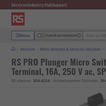
Services
Industry Hub
Support
Menu
Fabrikantnummer
/
Switches
/
Micro Switches & Detector Switches
/
RS PRO Plunger Micro Swit
Terminal, 16A, 250 V ac, S
RS-stocknr.
:
804-6234
Artikelnummer Distrelec
:
30