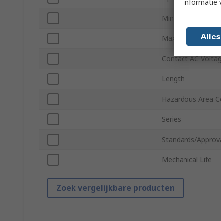
informatie 
Minimum Operati
Alle
Maximum Operati
Contact AC Volta
Length
Hazardous Area Ce
Series
Standards/Approv
Mechanical Life
Zoek vergelijkbare producten