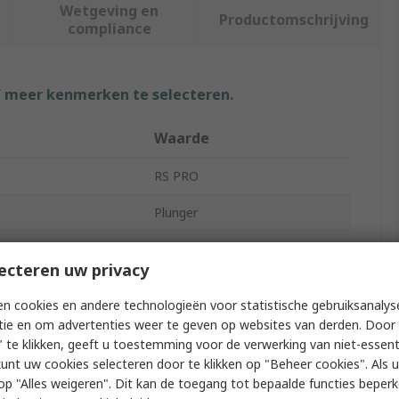
Wetgeving en
Productomschrijving
compliance
f meer kenmerken te selecteren.
Waarde
RS PRO
Plunger
Micro Switch
ecteren uw privacy
Quick Connect
n cookies en andere technologieën voor statistische gebruiksanalys
Glass Filled Thermoplastic
tie en om advertenties weer te geven op websites van derden. Door 
 te klikken, geeft u toestemming voor de verwerking van niet-essent
tion
SPCO
kunt uw cookies selecteren door te klikken op "Beheer cookies". Als u 
 u op "Alles weigeren". Dit kan de toegang tot bepaalde functies beper
400g