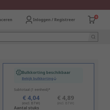
0
aceren
Inloggen / Registreer
Bulkkorting beschikbaar
Bekijk bulkkorting
Subtotaal (1 eenheid)*
€ 4,04
€ 4,89
(excl. BTW)
(incl. BTW)
Add
Aantal stuks