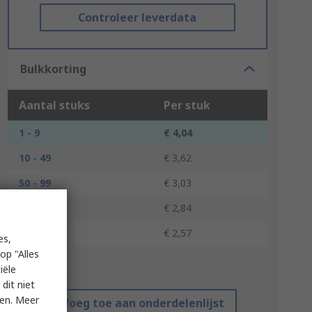
Controleer leverdata
Bulkkorting
Aantal stuks
Per stuk
1 - 9
€ 4,04
10 - 49
€ 3,62
50 - 99
€ 3,03
100 - 249
€ 2,84
250 +
€ 2,57
es,
op "Alles
*prijsindicatie
iële
dit niet
ken. Meer
Voeg toe aan onderdelenlijst