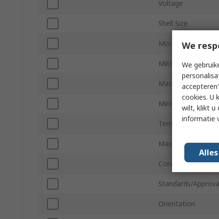
Voltage
Shell Size
Mount Type
We resp
Military Standard
We gebruike
personalisa
Mating Type
accepteren"
cookies. U 
Minimum Operatin
wilt, klikt
informatie 
Termination Type
Maximum Operatin
Alle
Connector Size
Standards/Approva
Orientation