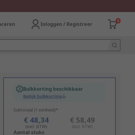
0
aceren
Inloggen / Registreer
Bulkkorting beschikbaar
Bekijk bulkkorting
Subtotaal (1 eenheid)*
€ 48,34
€ 58,49
(excl. BTW)
(incl. BTW)
Add
Aantal stuks