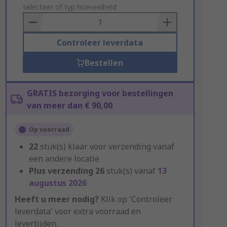
to
selecteer of typ hoeveelheid
Basket
Controleer leverdata
Bestellen
GRATIS bezorging voor bestellingen
van meer dan € 90,00
Op voorraad
22
stuk(s) klaar voor verzending vanaf
een andere locatie
Plus verzending
26
stuk(s) vanaf
13
augustus 2026
Heeft u meer nodig?
Klik op 'Controleer
leverdata' voor extra voorraad en
levertijden.