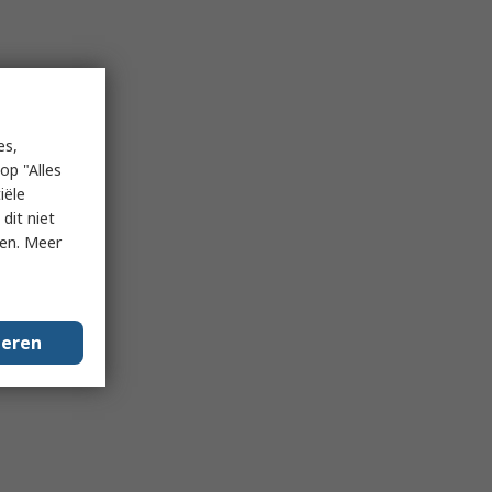
es,
op "Alles
iële
dit niet
ken. Meer
geren