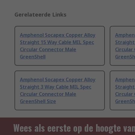
Gerelateerde Links
Amphenol Socapex Copper Alloy
Ampheno
Straight 15 Way Cable MIL Spec
Straight
Circular Connector Male
Circular
GreenShell
GreenShe
Amphenol Socapex Copper Alloy
Ampheno
Straight 3 Way Cable MIL Spec
Straight
Circular Connector Male
Circular
GreenShell Size
GreenSh
Wees als eerste op de hoogte va