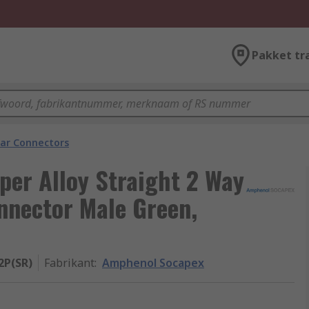
Pakket tr
lar Connectors
per Alloy Straight 2 Way
nnector Male Green,
2P(SR)
Fabrikant
:
Amphenol Socapex