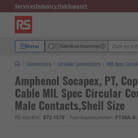
Services
Industry Hub
Support
Menu
Fabrikantnummer
/
Connectors
/
Circular Connectors
/
Mil Spec Circu
Amphenol Socapex, PT, Cop
Cable MIL Spec Circular Co
Male Contacts,Shell Size
RS-stocknr.
:
872-1578
Fabrikantnummer
:
PT06A-8-