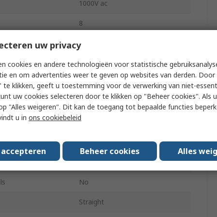
1000V ac
8
Cable
ecteren uw privacy
MIL-DTL-26482
n cookies en andere technologieën voor statistische gebruiksanalys
tie en om advertenties weer te geven op websites van derden. Door 
Bayonet
 te klikken, geeft u toestemming voor de verwerking van niet-essent
kunt uw cookies selecteren door te klikken op "Beheer cookies". Als u 
g Temperature
-55°C
 u op "Alles weigeren". Dit kan de toegang tot bepaalde functies beper
vindt u in
ons cookiebeleid
Solder
g Temperature
125°C
s accepteren
Beheer cookies
Alles wei
Miniature
ls
No
Straight