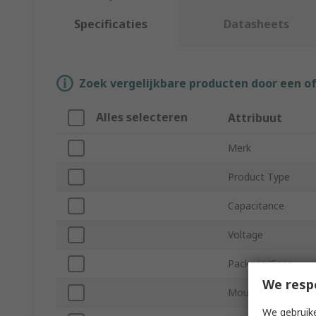
Specificaties
Datasheets
Zoek vergelijkbare producten door een o
Alles selecteren
Attribuut
Merk
Product Type
Capacitance
Voltage
Package/Case
We resp
Mount Type
We gebruike