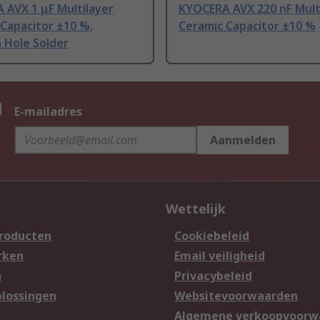
 AVX 1 μF Multilayer
KYOCERA AVX 220 nF Mult
Capacitor ±10 %,
Ceramic Capacitor ±10 %
 Hole Solder
n
E-mailadres
Aanmelden
Wettelijk
producten
Cookiebeleid
rken
Email veiligheid
n
Privacybeleid
lossingen
Websitevoorwaarden
n
Algemene verkoopvoorw