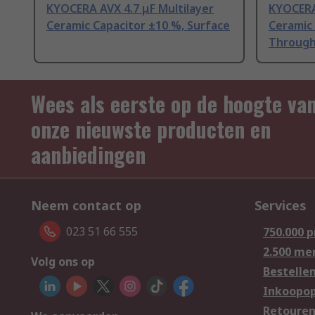
KYOCERA AVX 4.7 μF Multilayer
KYOCERA
Ceramic Capacitor ±10 %, Surface
Ceramic 
Through
Wees als eerste op de hoogte va
onze nieuwste producten en
aanbiedingen
Neem contact op
Services
023 51 66 555
750.000 
2.500 me
Volg ons op
Bestelle
Inkoopop
Retoure