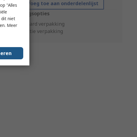
Voeg toe aan onderdelenlijst
op "Alles
iële
Verpakkingsopties
dit niet
Standaard verpakking
ken. Meer
Productie verpakking
geren