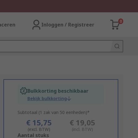
0
aceren
Inloggen / Registreer
Bulkkorting beschikbaar
Bekijk bulkkorting
Subtotaal (1 zak van 50 eenheden)*
€ 15,75
€ 19,05
(excl. BTW)
(incl. BTW)
Add
Aantal stuks