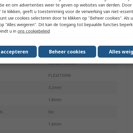
Reel
tie en om advertenties weer te geven op websites van derden. Door 
 te klikken, geeft u toestemming voor de verwerking van niet-essent
X7R
kunt uw cookies selecteren door te klikken op "Beheer cookies". Als u 
 u op "Alles weigeren". Dit kan de toegang tot bepaalde functies beper
±10 %
vindt u in
ons cookiebeleid
ard
No
g Temperature
-55°C
s accepteren
Beheer cookies
Alles wei
Surface Mount
FLEXITERM
3.2mm
1.8mm
ls
No
1.6mm