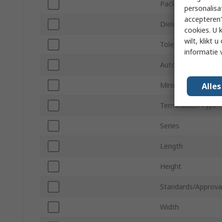
Packaging
personalisa
accepteren"
Dielectric
cookies. U 
wilt, klikt
Tolerance
informatie 
Automotive Stand
Minimum Operatin
Alle
Termination Type
Series
Length
Height
Standards/Approva
Width