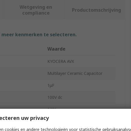
Wetgeving en
Productomschrijving
compliance
f meer kenmerken te selecteren.
Waarde
KYOCERA AVX
Multilayer Ceramic Capacitor
1μF
100V dc
1206
ecteren uw privacy
Surface
n cookies en andere technologieën voor statistische gebruiksanalys