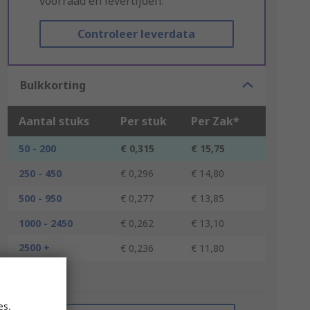
voorraad en levertijden.
Controleer leverdata
Bulkkorting
Aantal stuks
Per stuk
Per Zak*
50 - 200
€ 0,315
€ 15,75
250 - 450
€ 0,296
€ 14,80
500 - 950
€ 0,277
€ 13,85
1000 - 2450
€ 0,262
€ 13,10
2500 +
€ 0,236
€ 11,80
*prijsindicatie
es,