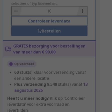
to
selecteer of typ hoeveelheid
Basket
Controleer leverdata
Bestellen
GRATIS bezorging voor bestellingen
van meer dan € 90,00
Op voorraad
60
stuk(s) klaar voor verzending vanaf
een andere locatie
Plus verzending
9.540
stuk(s) vanaf
13
augustus 2026
Heeft u meer nodig?
Klik op 'Controleer
leverdata' voor extra voorraad en
levertijden.