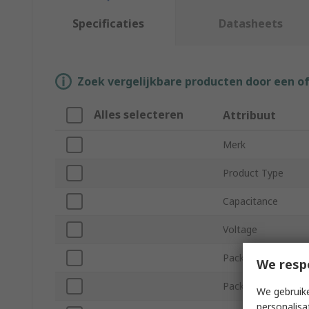
Specificaties
Datasheets
Zoek vergelijkbare producten door een o
Alles selecteren
Attribuut
Merk
Product Type
Capacitance
Voltage
Package/Case
We resp
Packaging
We gebruike
personalisa