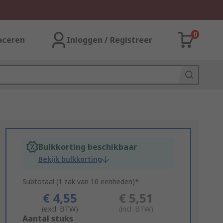
0
aceren
Inloggen / Registreer
Bulkkorting beschikbaar
Bekijk bulkkorting
Subtotaal (1 zak van 10 eenheden)*
€ 4,55
€ 5,51
(excl. BTW)
(incl. BTW)
Add
Aantal stuks