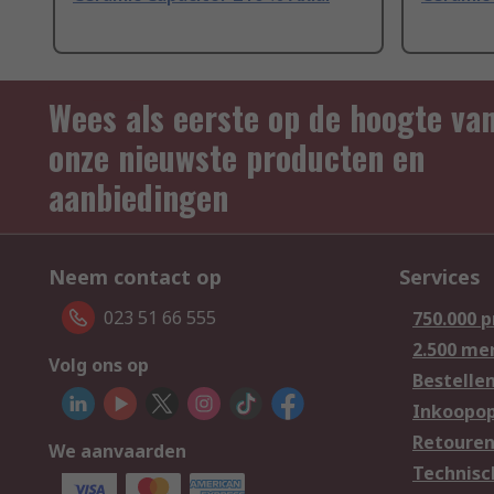
Wees als eerste op de hoogte va
onze nieuwste producten en
aanbiedingen
Neem contact op
Services
023 51 66 555
750.000 
2.500 me
Volg ons op
Bestelle
Inkoopop
Retoure
We aanvaarden
Technisc