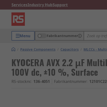
Services
Industry Hub
Support
Menu
Fabrikantnummer
/
Passive Components
/
Capacitors
/
MLCCs - Multi
KYOCERA AVX 2.2 μF Multil
100V dc, ±10 %, Surface
RS-stocknr.
:
136-4051
Fabrikantnummer
:
12101C2