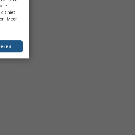
iële
dit niet
ken. Meer
geren