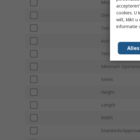
Mount Type
accepteren"
cookies. U 
Dielectric
wilt, klikt
informatie 
Tolerance
Automotive Stand
Alle
Termination Type
Minimum Operatin
Series
Height
Length
Width
Standards/Approva