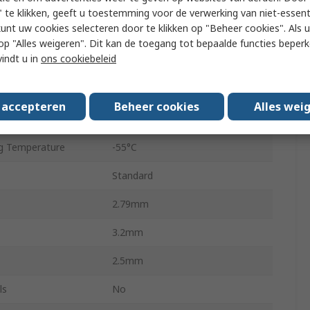
Surface
 te klikken, geeft u toestemming voor de verwerking van niet-essent
kunt uw cookies selecteren door te klikken op "Beheer cookies". Als u 
X7R
 u op "Alles weigeren". Dit kan de toegang tot bepaalde functies beper
vindt u in
ons cookiebeleid
±10 %
ard
AEC-Q200
s accepteren
Beheer cookies
Alles wei
Surface Mount
g Temperature
-55°C
Standard
2.79mm
3.2mm
2.5mm
ls
No