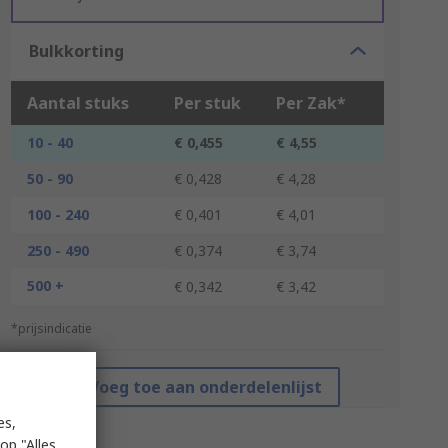
Bulkkorting
Aantal stuks
Per stuk
Per Zak*
10 - 40
€ 0,455
€ 4,55
50 - 90
€ 0,428
€ 4,28
100 - 240
€ 0,401
€ 4,01
250 - 490
€ 0,374
€ 3,74
500 +
€ 0,342
€ 3,42
*prijsindicatie
Voeg toe aan onderdelenlijst
es,
op "Alles