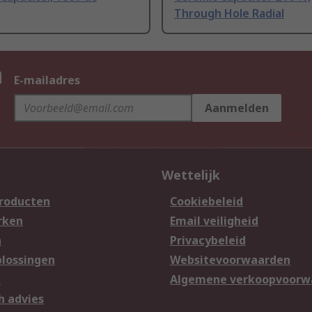
Through Hole Radial
n
E-mailadres
Aanmelden
Wettelijk
producten
Cookiebeleid
rken
Email veiligheid
n
Privacybeleid
lossingen
Websitevoorwaarden
n
Algemene verkoopvoorw
h advies