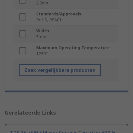
2.3mm
Standards/Approvals
RoHS, REACH
Width
5mm
Maximum Operating Temperature
125°C
Zoek vergelijkbare producten
Gerelateerde Links
TDK 15 μF Multilayer Ceramic Capacitor ±20 %,