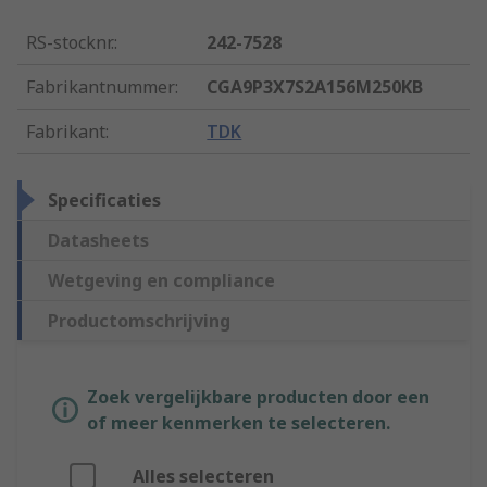
RS-stocknr.
:
242-7528
Fabrikantnummer
:
CGA9P3X7S2A156M250KB
Fabrikant
:
TDK
Specificaties
Datasheets
Wetgeving en compliance
Productomschrijving
Zoek vergelijkbare producten door een
of meer kenmerken te selecteren.
Alles selecteren