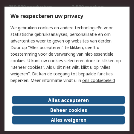
750.000 producten
2.500 merken
Bestellen
Inkoopoplossingen
We respecteren uw privacy
Retouren
Technisch advies
We gebruiken cookies en andere technologieën voor
Track & Trace
statistische gebruiksanalyses, personalisatie en om
advertenties weer te geven op websites van derden.
Wettelijk
Door op "Alles accepteren" te klikken, geeft u
toestemming voor de verwerking van niet-essentiële
Cookiebeleid
Email veiligheid
cookies. U kunt uw cookies selecteren door te klikken op
Privacybeleid
Websitevoorwaarden
"Beheer cookies". Als u dit niet wilt, klikt u op "Alles
weigeren". Dit kan de toegang tot bepaalde functies
Algemene
beperken. Meer informatie vindt u in
ons cookiebeleid
verkoopvoorwaarden
Over RS
Alles accepteren
RS Group
Over ons
Beheer cookies
RS wereldwijd
Werken bij RS
Alles weigeren
ESG