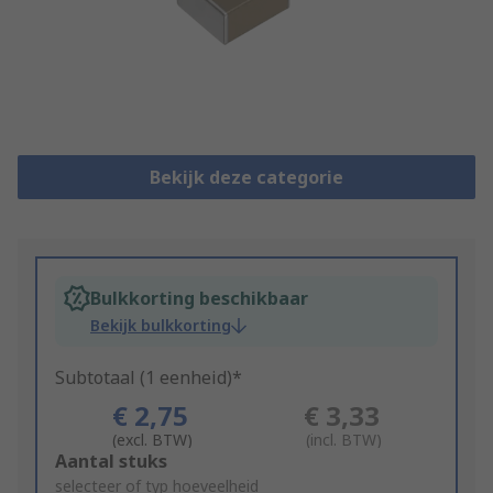
Bekijk deze categorie
Bulkkorting beschikbaar
Bekijk bulkkorting
Subtotaal (1 eenheid)*
€ 2,75
€ 3,33
(excl. BTW)
(incl. BTW)
Add
Aantal stuks
to
selecteer of typ hoeveelheid