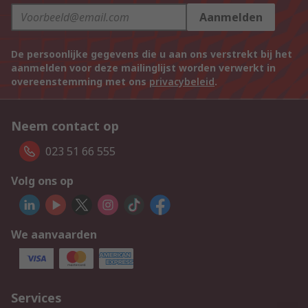
Aanmelden
De persoonlijke gegevens die u aan ons verstrekt bij het
aanmelden voor deze mailinglijst worden verwerkt in
overeenstemming met ons
privacybeleid
.
Neem contact op
023 51 66 555
Volg ons op
We aanvaarden
Services