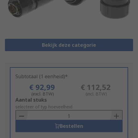
Bekijk deze categorie
Subtotaal (1 eenheid)*
€ 92,99
€ 112,52
(excl. BTW)
(incl. BTW)
Add
Aantal stuks
to
selecteer of typ hoeveelheid
Basket
Bestellen