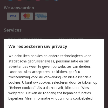
We aanvaarden
Services
750.000 producten
2.500 merken
Bestellen
Inkoopoplossingen
We respecteren uw privacy
Retouren
Technisch advies
We gebruiken cookies en andere technologieën voor
Track & Trace
statistische gebruiksanalyses, personalisatie en om
advertenties weer te geven op websites van derden.
Wettelijk
Door op "Alles accepteren" te klikken, geeft u
toestemming voor de verwerking van niet-essentiële
Cookiebeleid
Email veiligheid
cookies. U kunt uw cookies selecteren door te klikken op
Privacybeleid
Websitevoorwaarden
"Beheer cookies". Als u dit niet wilt, klikt u op "Alles
weigeren". Dit kan de toegang tot bepaalde functies
Algemene
beperken. Meer informatie vindt u in
ons cookiebeleid
verkoopvoorwaarden