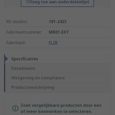
Voeg toe aan onderdelenlijst
RS-stocknr.
:
181-2423
Fabrikantnummer
:
MR01-EXT
Fabrikant
:
FLIR
Specificaties
Datasheets
Wetgeving en compliance
Productomschrijving
Zoek vergelijkbare producten door een
of meer kenmerken te selecteren.