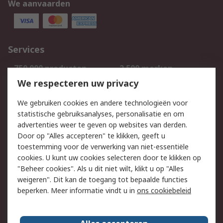
We aanvaarden
Services
750.000 producten
2.500 merken
Bestellen
Inkoopoplossingen
We respecteren uw privacy
Retouren
Technisch advies
We gebruiken cookies en andere technologieën voor
Track & Trace
statistische gebruiksanalyses, personalisatie en om
advertenties weer te geven op websites van derden.
Wettelijk
Door op "Alles accepteren" te klikken, geeft u
toestemming voor de verwerking van niet-essentiële
Cookiebeleid
Email veiligheid
cookies. U kunt uw cookies selecteren door te klikken op
Privacybeleid
Websitevoorwaarden
"Beheer cookies". Als u dit niet wilt, klikt u op "Alles
weigeren". Dit kan de toegang tot bepaalde functies
Algemene
beperken. Meer informatie vindt u in
ons cookiebeleid
verkoopvoorwaarden
Over RS