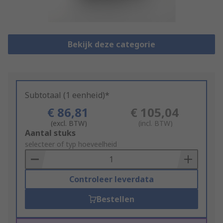
Bekijk deze categorie
Subtotaal (1 eenheid)*
€ 86,81
€ 105,04
(excl. BTW)
(incl. BTW)
Add
Aantal stuks
to
selecteer of typ hoeveelheid
Basket
Controleer leverdata
Bestellen