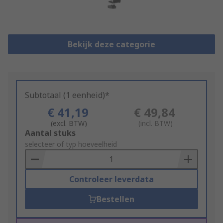
Bekijk deze categorie
Subtotaal (1 eenheid)*
€ 41,19
€ 49,84
(excl. BTW)
(incl. BTW)
Add
Aantal stuks
to
selecteer of typ hoeveelheid
Basket
Controleer leverdata
Bestellen