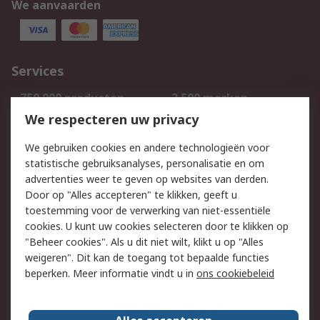
We aanvaarden
Services
750.000 producten
2.500 merken
Bestellen
Inkoopoplossingen
We respecteren uw privacy
Retouren
Technisch advies
We gebruiken cookies en andere technologieën voor
Track & Trace
statistische gebruiksanalyses, personalisatie en om
advertenties weer te geven op websites van derden.
Wettelijk
Door op "Alles accepteren" te klikken, geeft u
toestemming voor de verwerking van niet-essentiële
Cookiebeleid
Email veiligheid
cookies. U kunt uw cookies selecteren door te klikken op
Privacybeleid
Websitevoorwaarden
"Beheer cookies". Als u dit niet wilt, klikt u op "Alles
weigeren". Dit kan de toegang tot bepaalde functies
Algemene
beperken. Meer informatie vindt u in
ons cookiebeleid
verkoopvoorwaarden
Over RS