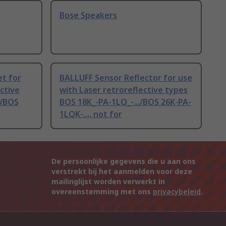
Bose Speakers
t for
BALLUFF Sensor Reflector for use
ctive
with Laser retroreflective types
./BOS
BOS 18K_-PA-1LQ_-.../BOS 26K-PA-
1LQK-..., not for
De persoonlijke gegevens die u aan ons
verstrekt bij het aanmelden voor deze
mailinglijst worden verwerkt in
overeenstemming met ons
privacybeleid
.