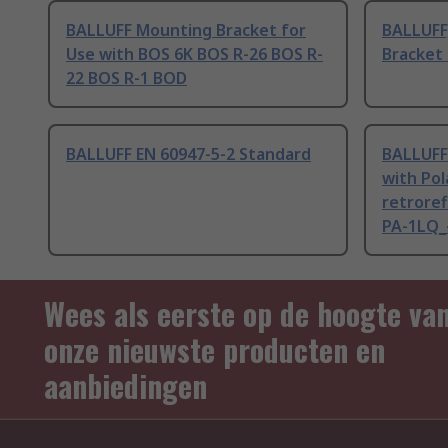
BALLUFF Mounting Bracket for
BALLUFF
Use with BOS 6K BOS R-26 BOS R-
Bracket 
22 BOS R-1 BOD
BALLUFF EN 60947-5-2 Standard
BALLUFF 
with Pol
retroref
PA-1LQ_-
Wees als eerste op de hoogte va
onze nieuwste producten en
aanbiedingen