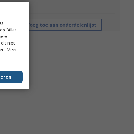
*prijsindicatie
es,
Voeg toe aan onderdelenlijst
op "Alles
iële
dit niet
ken. Meer
geren