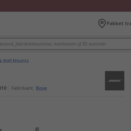
Pakket tr
& Wall Mounts
010
Fabrikant
:
Bose