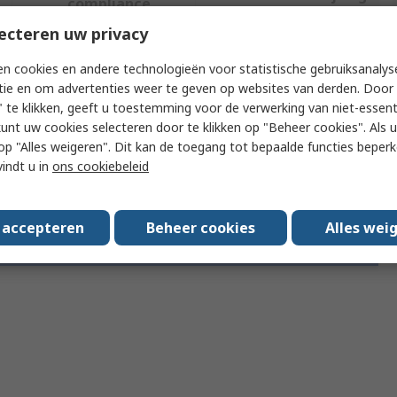
compliance
ecteren uw privacy
f meer kenmerken te selecteren.
n cookies en andere technologieën voor statistische gebruiksanalys
tie en om advertenties weer te geven op websites van derden. Door 
 te klikken, geeft u toestemming voor de verwerking van niet-essent
Attribuut
Waarde
kunt uw cookies selecteren door te klikken op "Beheer cookies". Als u 
 u op "Alles weigeren". Dit kan de toegang tot bepaalde functies beper
Merk
Bose
vindt u in
ons cookiebeleid
s accepteren
Beheer cookies
Alles wei