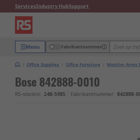
Services
Industry Hub
Support
Menu
Fabrikantnummer
/
Office Supplies
/
Office Furniture
/
Monitor Arms 
Bose 842888-0010
RS-stocknr.
:
248-5985
Fabrikantnummer
:
842888-0