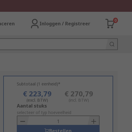
0
aceren
Inloggen / Registreer
Subtotaal (1 eenheid)*
€ 223,79
€ 270,79
(excl. BTW)
(incl. BTW)
Add
Aantal stuks
to
selecteer of typ hoeveelheid
Basket
Bestellen