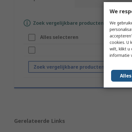
We resp
Zoek vergelijkbare producten door een o
We gebruike
personalisa
accepteren"
Alles selecteren
cookies. U 
wilt, klikt
informatie 
Zoek vergelijkbare producten
Alle
Gerelateerde Links