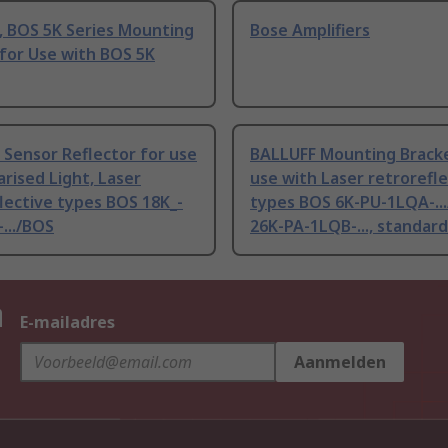
, BOS 5K Series Mounting
Bose Amplifiers
for Use with BOS 5K
Sensor Reflector for use
BALLUFF Mounting Bracke
arised Light, Laser
use with Laser retrorefle
lective types BOS 18K_-
types BOS 6K-PU-1LQA-..
.../BOS
26K-PA-1LQB-..., standard
n
E-mailadres
Aanmelden