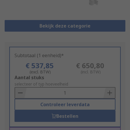
Bekijk deze categorie
Subtotaal (1 eenheid)*
€ 537,85
€ 650,80
(excl. BTW)
(incl. BTW)
Add
Aantal stuks
to
selecteer of typ hoeveelheid
Basket
Controleer leverdata
Bestellen