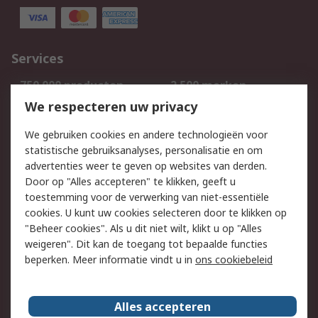
Services
750.000 producten
2.500 merken
Bestellen
Inkoopoplossingen
We respecteren uw privacy
Retouren
Technisch advies
We gebruiken cookies en andere technologieën voor
Track & Trace
statistische gebruiksanalyses, personalisatie en om
advertenties weer te geven op websites van derden.
Wettelijk
Door op "Alles accepteren" te klikken, geeft u
toestemming voor de verwerking van niet-essentiële
Cookiebeleid
Email veiligheid
cookies. U kunt uw cookies selecteren door te klikken op
Privacybeleid
Websitevoorwaarden
"Beheer cookies". Als u dit niet wilt, klikt u op "Alles
weigeren". Dit kan de toegang tot bepaalde functies
Algemene
beperken. Meer informatie vindt u in
ons cookiebeleid
verkoopvoorwaarden
Over RS
Alles accepteren