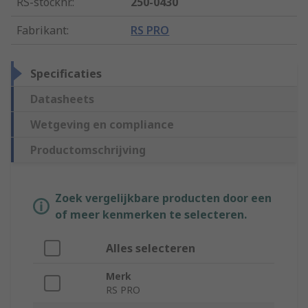
RS-stocknr.
:
250-0430
Fabrikant
:
RS PRO
Specificaties
Datasheets
Wetgeving en compliance
Productomschrijving
Zoek vergelijkbare producten door een
of meer kenmerken te selecteren.
Alles selecteren
Merk
RS PRO