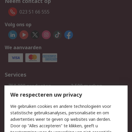
Neem contact op
023 51 66 555
Volg ons op
We aanvaarden
Services
750.000 producten
2.500 merken
Bestellen
Inkoopoplossingen
We respecteren uw privacy
Retouren
Technisch advies
We gebruiken cookies en andere technologieën voor
Track & Trace
statistische gebruiksanalyses, personalisatie en om
advertenties weer te geven op websites van derden.
Wettelijk
Door op "Alles accepteren" te klikken, geeft u