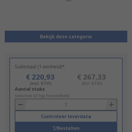
Bekijk deze categorie
Subtotaal (1 eenheid)*
€ 220,93
€ 267,33
(excl. BTW)
(incl. BTW)
Add
Aantal stuks
to
selecteer of typ hoeveelheid
Basket
Controleer leverdata
Bestellen