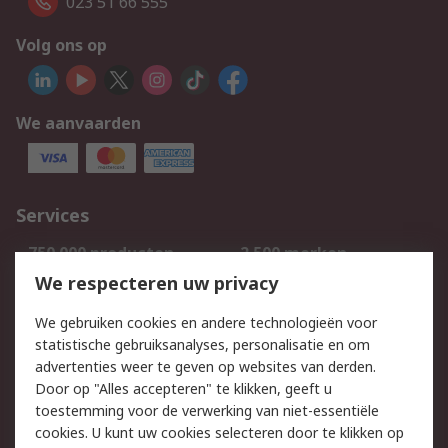
023 51 66 555
Volg ons op
We aanvaarden
Services
750.000 producten
2.500 merken
Bestellen
Inkoopoplossingen
We respecteren uw privacy
Retouren
Technisch advies
We gebruiken cookies en andere technologieën voor
Track & Trace
statistische gebruiksanalyses, personalisatie en om
advertenties weer te geven op websites van derden.
Wettelijk
Door op "Alles accepteren" te klikken, geeft u
toestemming voor de verwerking van niet-essentiële
Cookiebeleid
Email veiligheid
cookies. U kunt uw cookies selecteren door te klikken op