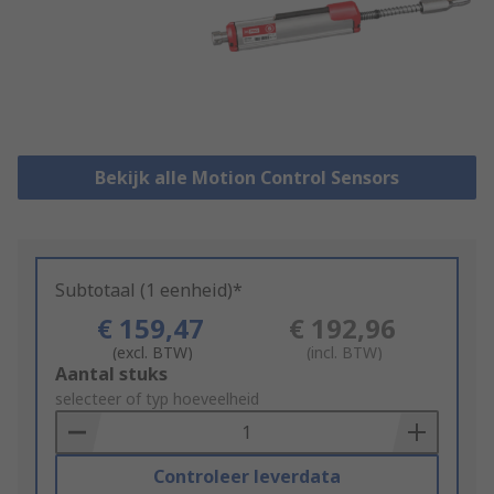
Bekijk alle Motion Control Sensors
Subtotaal (1 eenheid)*
€ 159,47
€ 192,96
(excl. BTW)
(incl. BTW)
Add
Aantal stuks
to
selecteer of typ hoeveelheid
Basket
Controleer leverdata