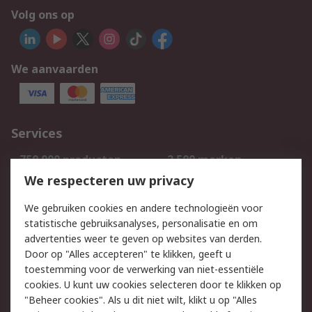
Volg ons op
We aanvaarden
Services
750.000 producten
2.500 merken
Bestellen
Inkoopoplossingen
We respecteren uw privacy
Retouren
Technisch advies
We gebruiken cookies en andere technologieën voor
Track & Trace
statistische gebruiksanalyses, personalisatie en om
advertenties weer te geven op websites van derden.
Wettelijk
Door op "Alles accepteren" te klikken, geeft u
toestemming voor de verwerking van niet-essentiële
Cookiebeleid
Email veiligheid
cookies. U kunt uw cookies selecteren door te klikken op
Privacybeleid
Websitevoorwaarden
"Beheer cookies". Als u dit niet wilt, klikt u op "Alles