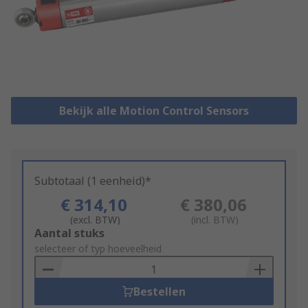
Bekijk alle Motion Control Sensors
Subtotaal (1 eenheid)*
€ 314,10
€ 380,06
(excl. BTW)
(incl. BTW)
Add
Aantal stuks
to
selecteer of typ hoeveelheid
Basket
Bestellen