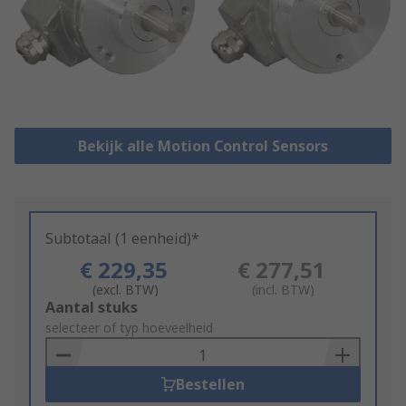
Bekijk alle Motion Control Sensors
Subtotaal (1 eenheid)*
€ 229,35
€ 277,51
(excl. BTW)
(incl. BTW)
Add
Aantal stuks
to
selecteer of typ hoeveelheid
Basket
Bestellen