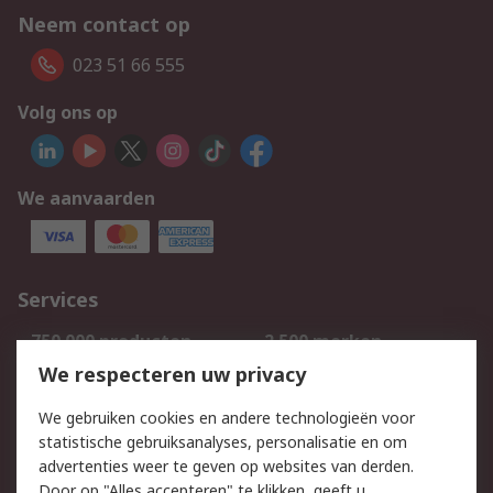
Neem contact op
023 51 66 555
Volg ons op
We aanvaarden
Services
750.000 producten
2.500 merken
Bestellen
Inkoopoplossingen
We respecteren uw privacy
Retouren
Technisch advies
We gebruiken cookies en andere technologieën voor
Track & Trace
statistische gebruiksanalyses, personalisatie en om
advertenties weer te geven op websites van derden.
Wettelijk
Door op "Alles accepteren" te klikken, geeft u