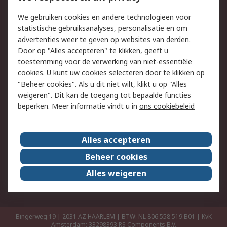
Retouren
Technisch advies
We gebruiken cookies en andere technologieën voor
Track & Trace
statistische gebruiksanalyses, personalisatie en om
advertenties weer te geven op websites van derden.
Wettelijk
Door op "Alles accepteren" te klikken, geeft u
toestemming voor de verwerking van niet-essentiële
Cookiebeleid
Email veiligheid
cookies. U kunt uw cookies selecteren door te klikken op
Privacybeleid
Websitevoorwaarden
"Beheer cookies". Als u dit niet wilt, klikt u op "Alles
weigeren". Dit kan de toegang tot bepaalde functies
Algemene
beperken. Meer informatie vindt u in
ons cookiebeleid
verkoopvoorwaarden
Over RS
Alles accepteren
RS Group
Over ons
Beheer cookies
RS wereldwijd
Werken bij RS
Alles weigeren
ESG
Bingerweg 19 | 2031 AZ HAARLEM | BTW: NL 806 558 519.B01 | KvK
Amsterdam: 33298393
RS Components B.V.