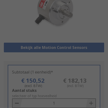
Bekijk alle Motion Control Sensors
Subtotaal (1 eenheid)*
€ 150,52
€ 182,13
(excl. BTW)
(incl. BTW)
Add
Aantal stuks
to
selecteer of typ hoeveelheid
Basket