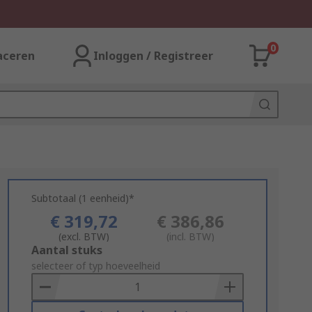
0
aceren
Inloggen / Registreer
Subtotaal (1 eenheid)*
€ 319,72
€ 386,86
(excl. BTW)
(incl. BTW)
Add
Aantal stuks
to
selecteer of typ hoeveelheid
Basket