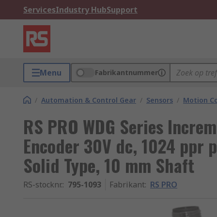
Services
Industry Hub
Support
Menu
Fabrikantnummer
/
Automation & Control Gear
/
Sensors
/
Motion Co
RS PRO WDG Series Increm
Encoder 30V dc, 1024 ppr p
Solid Type, 10 mm Shaft
RS-stocknr.
:
795-1093
Fabrikant
:
RS PRO