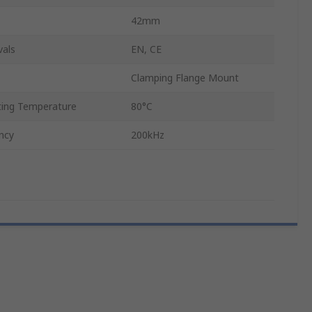
42mm
vals
EN, CE
Clamping Flange Mount
ing Temperature
80°C
ncy
200kHz