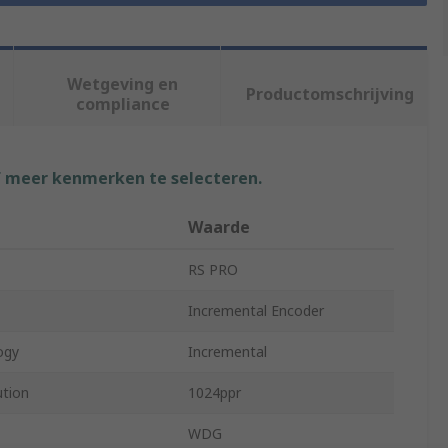
Wetgeving en
Productomschrijving
compliance
f meer kenmerken te selecteren.
Waarde
RS PRO
Incremental Encoder
ogy
Incremental
ution
1024ppr
WDG