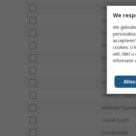
Maximum Revolu
We resp
Output Signal Ty
We gebruike
Shaft Type
personalisa
accepteren"
Shaft Diameter
cookies. U 
wilt, klikt
Interface Type
informatie 
Terminal Type
Alle
IP Rating
Maximum Supply 
Minimum Operat
Overall Depth
Overall Width