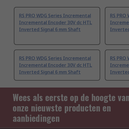
RS PRO WDG Series Incremental
RS PRO 
Incremental Encoder 30V dc HTL
Increme
Inverted Signal 6 mm Shaft
Inverte
RS PRO WDG Series Incremental
RS PRO 
Incremental Encoder 30V dc HTL
Increme
Inverted Signal 6 mm Shaft
Inverted
Wees als eerste op de hoogte va
onze nieuwste producten en
aanbiedingen