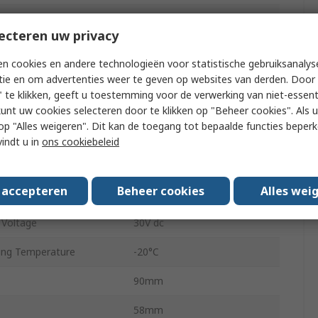
tions
8000rpm
ecteren uw privacy
pe
HTL Inverted
n cookies en andere technologieën voor statistische gebruiksanalys
Solid
tie en om advertenties weer te geven op websites van derden. Door 
 te klikken, geeft u toestemming voor de verwerking van niet-essent
10mm
kunt uw cookies selecteren door te klikken op "Beheer cookies". Als u 
 u op "Alles weigeren". Dit kan de toegang tot bepaalde functies beper
Cable
vindt u in
ons cookiebeleid
8-Pin
s accepteren
Beheer cookies
Alles wei
IP67
Voltage
30V dc
ing Temperature
-20°C
90mm
58mm