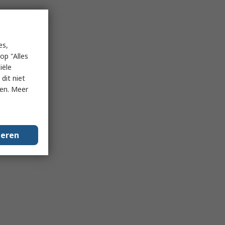
es,
op "Alles
iële
dit niet
ken. Meer
geren