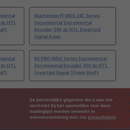
emental
Wachendorff WDG 24C Series
 dc HTL
Incremental Incremental
haft
Encoder 30V dc HTL Inverted
Signal 6 mm
emental
RS PRO WDG Series Incremental
 dc HTL
Incremental Encoder 30V dc HTL
haft
Inverted Signal 10 mm Shaft
De persoonlijke gegevens die u aan ons
verstrekt bij het aanmelden voor deze
mailinglijst worden verwerkt in
overeenstemming met ons
privacybeleid
.