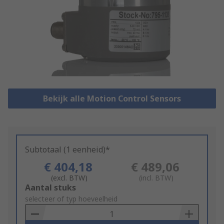
Bekijk alle Motion Control Sensors
Subtotaal (1 eenheid)*
€ 404,18
€ 489,06
(excl. BTW)
(incl. BTW)
Add
Aantal stuks
to
selecteer of typ hoeveelheid
Basket