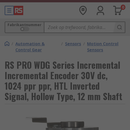
0
Fabrikantnummer
/
Automation &
/
Sensors
/
Motion Control
Control Gear
Sensors
RS PRO WDG Series Incremental
Incremental Encoder 30V dc,
1024 ppr ppr, HTL Inverted
Signal, Hollow Type, 12 mm Shaft