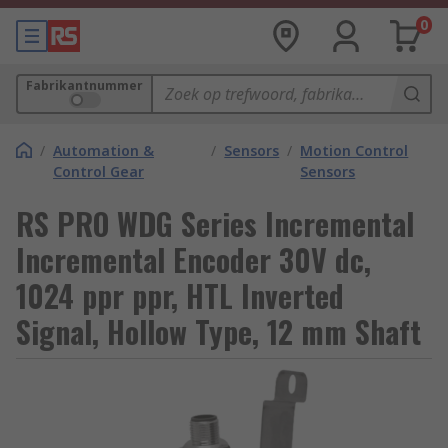
0
Fabrikantnummer
/
Automation &
/
Sensors
/
Motion Control
Control Gear
Sensors
RS PRO WDG Series Incremental
Incremental Encoder 30V dc,
1024 ppr ppr, HTL Inverted
Signal, Hollow Type, 12 mm Shaft