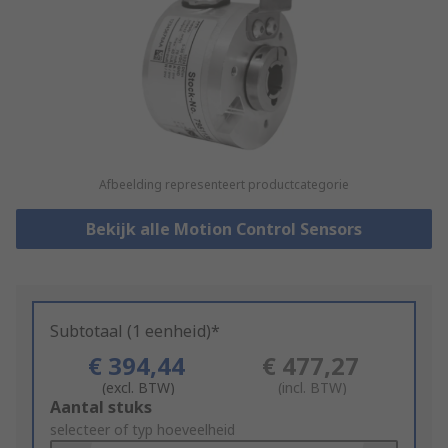
Afbeelding representeert productcategorie
Bekijk alle Motion Control Sensors
Subtotaal (1 eenheid)*
€ 394,44
€ 477,27
(excl. BTW)
(incl. BTW)
Add
Aantal stuks
to
selecteer of typ hoeveelheid