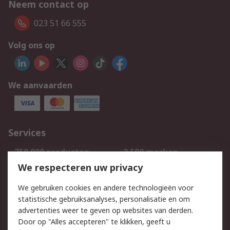
Neem contact op
023 51 66 555
Volg ons op
We aanvaarden
Services
750.000 producten
2.500 merken
Bestellen
Inkoopoplossingen
We respecteren uw privacy
Retouren
Technisch advies
We gebruiken cookies en andere technologieën voor
Track & Trace
statistische gebruiksanalyses, personalisatie en om
advertenties weer te geven op websites van derden.
Wettelijk
Door op "Alles accepteren" te klikken, geeft u