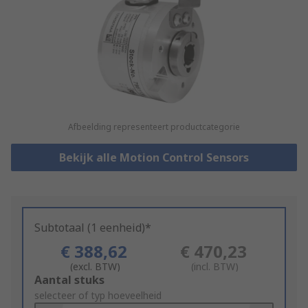
Afbeelding representeert productcategorie
Bekijk alle Motion Control Sensors
Subtotaal (1 eenheid)*
€ 388,62
€ 470,23
(excl. BTW)
(incl. BTW)
Add
Aantal stuks
to
selecteer of typ hoeveelheid