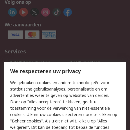
Volg ons op
We aanvaarden
Services
750.000 producten
2.500 merken
Bestellen
Inkoopoplossingen
We respecteren uw privacy
Retouren
Technisch advies
We gebruiken cookies en andere technologieën voor
Track & Trace
statistische gebruiksanalyses, personalisatie en om
advertenties weer te geven op websites van derden.
Wettelijk
Door op "Alles accepteren" te klikken, geeft u
toestemming voor de verwerking van niet-essentiële
Cookiebeleid
Email veiligheid
cookies. U kunt uw cookies selecteren door te klikken op
Privacybeleid
Websitevoorwaarden
"Beheer cookies". Als u dit niet wilt, klikt u op "Alles
weigeren". Dit kan de toegang tot bepaalde functies
Algemene