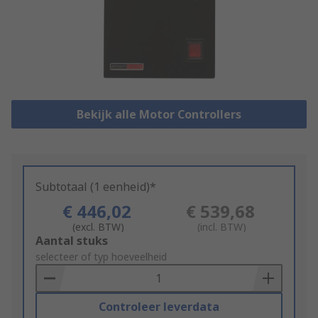
Bekijk alle Motor Controllers
Subtotaal (1 eenheid)*
€ 446,02
€ 539,68
(excl. BTW)
(incl. BTW)
Add
Aantal stuks
to
selecteer of typ hoeveelheid
Basket
Controleer leverdata