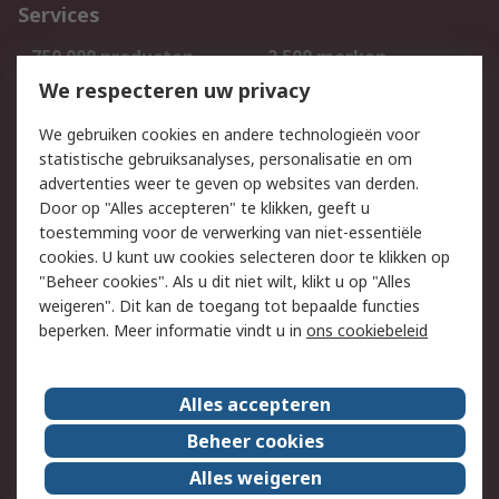
Services
750.000 producten
2.500 merken
Bestellen
Inkoopoplossingen
We respecteren uw privacy
Retouren
Technisch advies
We gebruiken cookies en andere technologieën voor
Track & Trace
statistische gebruiksanalyses, personalisatie en om
advertenties weer te geven op websites van derden.
Wettelijk
Door op "Alles accepteren" te klikken, geeft u
toestemming voor de verwerking van niet-essentiële
Cookiebeleid
Email veiligheid
cookies. U kunt uw cookies selecteren door te klikken op
Privacybeleid
Websitevoorwaarden
"Beheer cookies". Als u dit niet wilt, klikt u op "Alles
weigeren". Dit kan de toegang tot bepaalde functies
Algemene
beperken. Meer informatie vindt u in
ons cookiebeleid
verkoopvoorwaarden
Over RS
Alles accepteren
RS Group
Over ons
Beheer cookies
RS wereldwijd
Werken bij RS
Alles weigeren
ESG