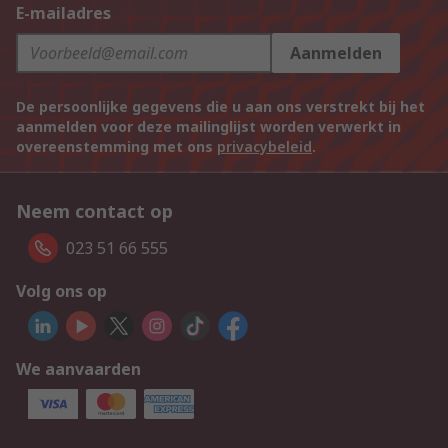
E-mailadres
Aanmelden
De persoonlijke gegevens die u aan ons verstrekt bij het
aanmelden voor deze mailinglijst worden verwerkt in
overeenstemming met ons
privacybeleid
.
Neem contact op
023 51 66 555
Volg ons op
We aanvaarden