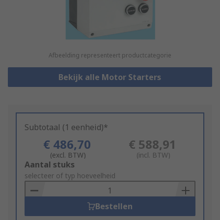
Afbeelding representeert productcategorie
Bekijk alle Motor Starters
Subtotaal (1 eenheid)*
€ 486,70
€ 588,91
(excl. BTW)
(incl. BTW)
Add
Aantal stuks
to
selecteer of typ hoeveelheid
Basket
Bestellen