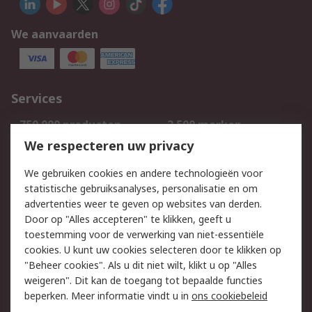
We aanvaarden
Services
750.000 producten
2.500 merken
Bestellen
Inkoopoplossingen
We respecteren uw privacy
Retouren
Technisch advies
We gebruiken cookies en andere technologieën voor
Track & Trace
statistische gebruiksanalyses, personalisatie en om
advertenties weer te geven op websites van derden.
Wettelijk
Door op "Alles accepteren" te klikken, geeft u
toestemming voor de verwerking van niet-essentiële
Cookiebeleid
Email veiligheid
cookies. U kunt uw cookies selecteren door te klikken op
Privacybeleid
Websitevoorwaarden
"Beheer cookies". Als u dit niet wilt, klikt u op "Alles
weigeren". Dit kan de toegang tot bepaalde functies
Algemene
beperken. Meer informatie vindt u in
ons cookiebeleid
verkoopvoorwaarden