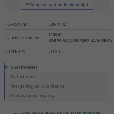
Voeg toe aan onderdelenlijst
RS-stocknr.
:
528-7482
118541
Fabrikantnummer
:
XDRP5,5/I(400V50HZ,440V60HZ)
Fabrikant
:
Eaton
Specificaties
Datasheets
Wetgeving en compliance
Productomschrijving
Zoek vergelijkbare producten door een