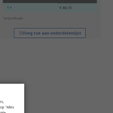
1 +
€ 80,73
*prijsindicatie
Voeg toe aan onderdelenlijst
es,
op "Alles
iële