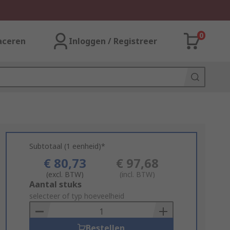
0
aceren
Inloggen / Registreer
Subtotaal (1 eenheid)*
€ 80,73
€ 97,68
(excl. BTW)
(incl. BTW)
Add
Aantal stuks
to
selecteer of typ hoeveelheid
Basket
Bestellen