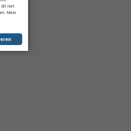
dit niet
ken. Meer
geren