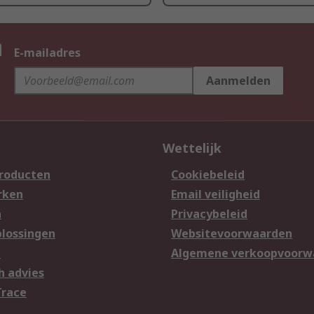
n
E-mailadres
Aanmelden
Wettelijk
producten
Cookiebeleid
rken
Email veiligheid
n
Privacybeleid
lossingen
Websitevoorwaarden
n
Algemene verkoopvoorw
h advies
Trace