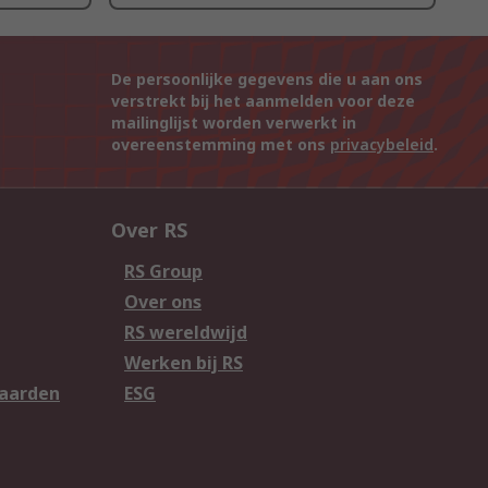
De persoonlijke gegevens die u aan ons
verstrekt bij het aanmelden voor deze
mailinglijst worden verwerkt in
overeenstemming met ons
privacybeleid
.
Over RS
RS Group
Over ons
RS wereldwijd
Werken bij RS
aarden
ESG