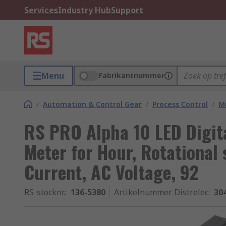
Services
Industry Hub
Support
Menu
Fabrikantnummer
/
Automation & Control Gear
/
Process Control
/
Mu
RS PRO Alpha 10 LED Digita
Meter for Hour, Rotational
Current, AC Voltage, 92
RS-stocknr.
:
136-5380
Artikelnummer Distrelec
:
30