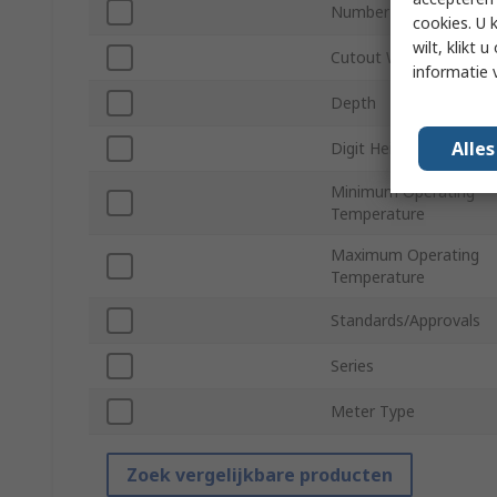
Number of Digits
cookies. U 
wilt, klikt
Cutout Width
informatie 
Depth
Alle
Digit Height
Minimum Operating
Temperature
Maximum Operating
Temperature
Standards/Approvals
Series
Meter Type
Zoek vergelijkbare producten