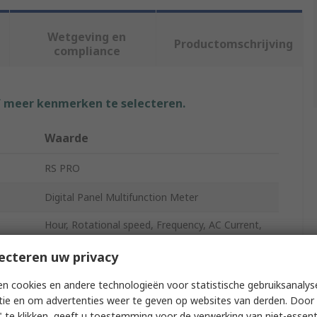
Wetgeving en
Productomschrijving
compliance
f meer kenmerken te selecteren.
Waarde
RS PRO
Digital Panel Multifunction Meter
Hour, Rotational speed, Frequency, AC Current,
AC Voltage
ecteren uw privacy
LED
n cookies en andere technologieën voor statistische gebruiksanalys
92mm
tie en om advertenties weer te geven op websites van derden. Door 
 te klikken, geeft u toestemming voor de verwerking van niet-essent