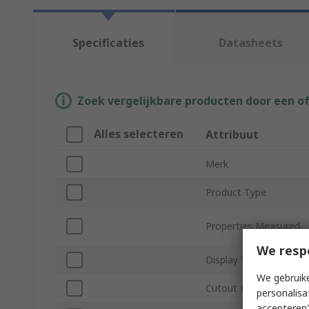
Specificaties
Datasheets
Zoek vergelijkbare producten door een o
Alles selecteren
Attribuut
Merk
Product Type
Properties Measured
We resp
Display Type
We gebruike
Cutout Height
personalisa
accepteren"