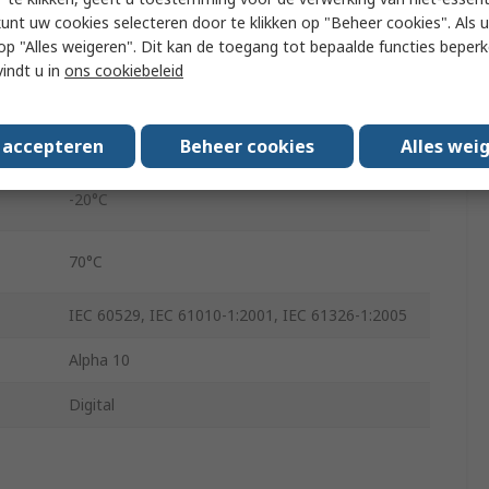
4
kunt uw cookies selecteren door te klikken op "Beheer cookies". Als u 
 u op "Alles weigeren". Dit kan de toegang tot bepaalde functies beper
92mm
vindt u in
ons cookiebeleid
62mm
s accepteren
Beheer cookies
Alles wei
20mm
-20°C
70°C
IEC 60529, IEC 61010-1:2001, IEC 61326-1:2005
Alpha 10
Digital